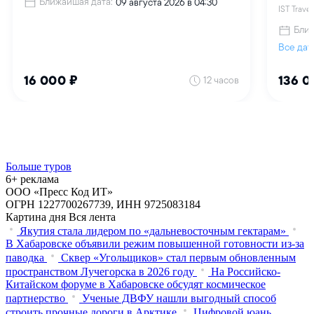
Больше туров
6+ реклама
ООО «Пресс Код ИТ»
ОГРН 1227700267739, ИНН 9725083184
Картина дня
Вся лента
Якутия стала лидером по «дальневосточным гектарам»
В Хабаровске объявили режим повышенной готовности из‑за
паводка
Сквер «Угольщиков» стал первым обновленным
пространством Лучегорска в 2026 году
На Российско-
Китайском форуме в Хабаровске обсудят космическое
партнерство
Ученые ДВФУ нашли выгодный способ
строить прочные дороги в Арктике
Цифровой юань