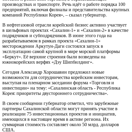
производствах и транспорте. Речь идёт о работе порядка 100
предприятий, включая филиалы и представительства крупных
компаний Республики Корея», – сказал губернатор.
В нефтегазовой отрасли корейский бизнес активно участвует
в шельфовых проектах «Сахалин-1» и «Сахалин-2» в качестве
подрядчиков и субподрядчиков. В июне этого года на
разрабатываемом в рамках проекта «Сахалин-1»
месторождении Аркутун-Даги состоялся запуск в
эксплуатацию самой крупной в мире морской платформы
«Беркут». Её верхние строения были возведены на
южнокорейских верфях «Дэу Шипбилдинг».
Сегодня Александр Хорошавин предложил новые
возможности для сотрудничества корейским инвесторам,
выступая на пленарном заседании форума «Торговля и
инвестиции» на тему: «Сахалинская область - Республика
Корея: приоритеты двустороннего сотрудничества».
В своем сообщении губернатор отметил, что зарубежные
партнеры Сахалинской области могут принять участие в
реализации 75 инвестиционных проектов и инициатив,
имеющихся в настоящее время в активе региона. Их
суммарная стоимость составляет около 50 млрд. долларов
США.