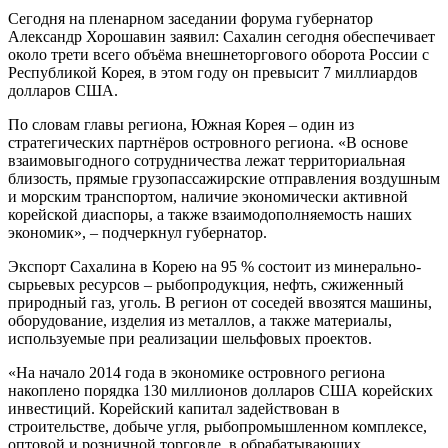
Сегодня на пленарном заседании форума губернатор
Александр Хорошавин заявил: Сахалин сегодня обеспечивает
около трети всего объёма внешнеторгового оборота России с
Республикой Корея, в этом году он превысит 7 миллиардов
долларов США.
По словам главы региона, Южная Корея – один из
стратегических партнёров островного региона. «В основе
взаимовыгодного сотрудничества лежат территориальная
близость, прямые грузопассажирские отправления воздушным
и морским транспортом, наличие экономически активной
корейской диаспоры, а также взаимодополняемость наших
экономик», – подчеркнул губернатор.
Экспорт Сахалина в Корею на 95 % состоит из минерально-
сырьевых ресурсов – рыбопродукция, нефть, сжиженный
природный газ, уголь. В регион от соседей ввозятся машины,
оборудование, изделия из металлов, а также материалы,
используемые при реализации шельфовых проектов.
«На начало 2014 года в экономике островного региона
накоплено порядка 130 миллионов долларов США корейских
инвестиций. Корейский капитал задействован в
строительстве, добыче угля, рыбопромышленном комплексе,
оптовой и розничной торговле, в обрабатывающих