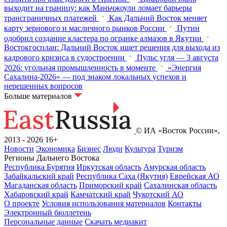
выходит на границу: как Маньчжоули ломает барьеры
трансграничных платежей
Как Дальний Восток меняет
карту зернового и масличного рынков России
Путин
одобрил создание кластера по огранке алмазов в Якутии
Востокгосплан: Дальний Восток ищет решения для выхода из
кадрового кризиса в судостроении
Пульс угля — 3 августа
2026: угольная промышленность в моменте
«Энергия
Сахалина-2026» — под знаком локальных успехов и
нерешенных вопросов
Больше материалов
© ИА «Восток России»,
2013 - 2026
16+
Новости
Экономика
Бизнес
Люди
Культура
Туризм
Регионы Дальнего Востока
Республика Бурятия
Иркутская область
Амурская область
Забайкальский край
Республика Саха (Якутия)
Еврейская АО
Магаданская область
Приморский край
Сахалинская область
Хабаровский край
Камчатский край
Чукотский АО
О проекте
Условия использования материалов
Контакты
Электронный бюллетень
Персональные данные
Скачать медиакит