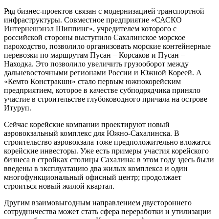
Ряд бизнес-проектов связан с модернизацией транспортной
инфраструктуры. Совместное предприятие «САСКО
Интернешэнэл Шиппинг», учредителем которого с
российской стороны выступило Сахалинское морское
пароходство, позволило организовать морские контейнерные
перевозки по маршрутам Пусан – Корсаков и Пусан –
Находка. Это позволило увеличить грузооборот между
дальневосточными регионами России и Южной Кореей. А
«Кемто Констракшн» стало первым южнокорейским
предприятием, которое в качестве субподрядчика приняло
участие в строительстве глубоководного причала на острове
Итуруп.
Сейчас корейские компании проектируют новый
аэровокзальный комплекс для Южно-Сахалинска. В
строительство аэровокзала тоже предположительно вложатся
корейские инвесторы. Уже есть примеры участия корейского
бизнеса в стройках столицы Сахалина: в этом году здесь были
введены в эксплуатацию два жилых комплекса и один
многофункциональный офисный центр; продолжает
строиться новый жилой квартал.
Другим взаимовыгодным направлением двустороннего
сотрудничества может стать сфера переработки и утилизации