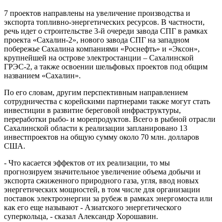
7 проектов направлены на увеличение производства и
экспорта топливно-энергетических ресурсов. В частности,
речь идет о строительстве 3-й очереди завода СПГ в рамках
проекта «Сахалин-2», нового завода СПГ на западном
побережье Сахалина компаниями «Роснефть» и «Эксон»,
крупнейшей на острове электростанции – Сахалинской
ГРЭС-2, а также освоении шельфовых проектов под общим
названием «Сахалин».
По его словам, другим перспективным направлением
сотрудничества с корейскими партнерами также могут стать
инвестиции в развитие береговой инфраструктуры,
переработки рыбо- и морепродуктов. Всего в рыбной отрасли
Сахалинской области к реализации запланировано 13
инвестпроектов на общую сумму около 70 млн. долларов
США.
- Что касается эффектов от их реализации, то мы
прогнозируем значительное увеличение объема добычи и
экспорта сжиженного природного газа, угля, ввод новых
энергетических мощностей, в том числе для организации
поставок электроэнергии за рубеж в рамках энергомоста или
как его еще называют - Азиатского энергетического
суперкольца, - сказал Александр Хорошавин.