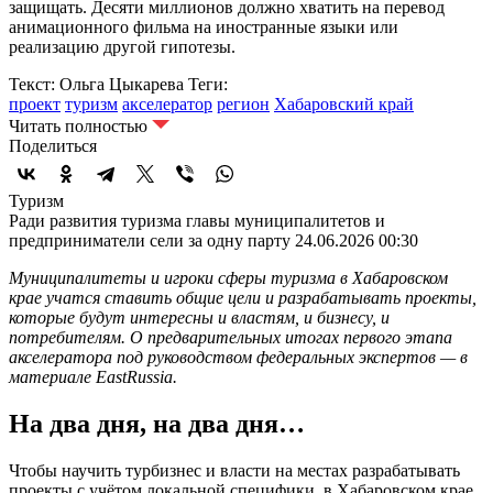
защищать. Десяти миллионов должно хватить на перевод
анимационного фильма на иностранные языки или
реализацию другой гипотезы.
Текст: Ольга Цыкарева
Теги:
проект
туризм
акселератор
регион
Хабаровский край
Читать полностью
Поделиться
Туризм
Ради развития туризма главы муниципалитетов и
предприниматели сели за одну парту
24.06.2026 00:30
Муниципалитеты и игроки сферы туризма в Хабаровском
крае учатся ставить общие цели и разрабатывать проекты,
которые будут интересны и властям, и бизнесу, и
потребителям. О предварительных итогах первого этапа
акселератора под руководством федеральных экспертов — в
материале EastRussia.
На два дня, на два дня…
Чтобы научить турбизнес и власти на местах разрабатывать
проекты с учётом локальной специфики, в Хабаровском крае