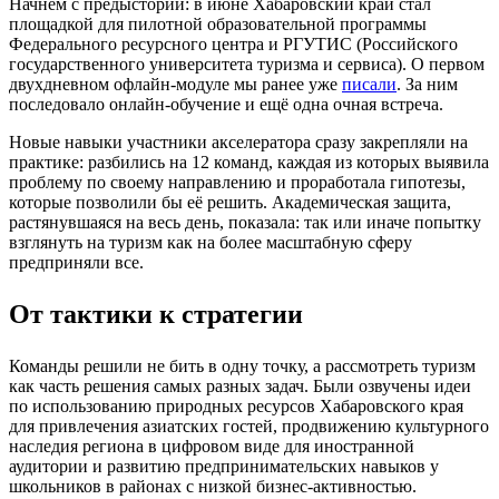
Начнём с предыстории: в июне Хабаровский край стал
площадкой для пилотной образовательной программы
Федерального ресурсного центра и РГУТИС (Российского
государственного университета туризма и сервиса). О первом
двухдневном офлайн-модуле мы ранее уже
писали
. За ним
последовало онлайн-обучение и ещё одна очная встреча.
Новые навыки участники акселератора сразу закрепляли на
практике: разбились на 12 команд, каждая из которых выявила
проблему по своему направлению и проработала гипотезы,
которые позволили бы её решить. Академическая защита,
растянувшаяся на весь день, показала: так или иначе попытку
взглянуть на туризм как на более масштабную сферу
предприняли все.
От тактики к стратегии
Команды решили не бить в одну точку, а рассмотреть туризм
как часть решения самых разных задач. Были озвучены идеи
по использованию природных ресурсов Хабаровского края
для привлечения азиатских гостей, продвижению культурного
наследия региона в цифровом виде для иностранной
аудитории и развитию предпринимательских навыков у
школьников в районах с низкой бизнес-активностью.