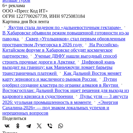
Больше туров
6+ реклама
ООО «Пресс Код ИТ»
ОГРН 1227700267739, ИНН 9725083184
Картина дня
Вся лента
Якутия стала лидером по «дальневосточным гектарам»
В Хабаровске объявили режим повышенной готовности из‑за
паводка
Сквер «Угольщиков» стал первым обновленным
пространством Лучегорска в 2026 году
На Российско-
Китайском форуме в Хабаровске обсудят космическое
партнерство
Ученые ДВФУ нашли выгодный способ
строить прочные дороги в Арктике
Цифровой юань
выходит на границу: как Маньчжоули ломает барьеры
трансграничных платежей
Как Дальний Восток меняет
карту зернового и масличного рынков России
Путин
одобрил создание кластера по огранке алмазов в Якутии
Востокгосплан: Дальний Восток ищет решения для выхода из
кадрового кризиса в судостроении
Пульс угля — 3 августа
2026: угольная промышленность в моменте
«Энергия
Сахалина-2026» — под знаком локальных успехов и
нерешенных вопросов
Поделиться