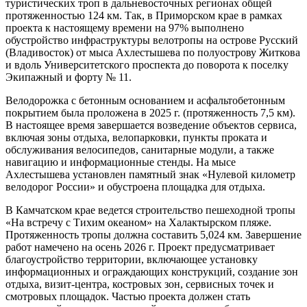
туристических троп в дальневосточных регионах общей
протяженностью 124 км. Так, в Приморском крае в рамках
проекта к настоящему времени на 97% выполнено
обустройство инфраструктуры велотропы на острове Русский
(Владивосток) от мыса Ахлестышева по полуострову Житкова
и вдоль Университетского проспекта до поворота к поселку
Экипажный и форту № 11.
Велодорожка с бетонным основанием и асфальтобетонным
покрытием была проложена в 2025 г. (протяженность 7,5 км).
В настоящее время завершается возведение объектов сервиса,
включая зоны отдыха, велопарковки, пункты проката и
обслуживания велосипедов, санитарные модули, а также
навигацию и информационные стенды. На мысе
Ахлестышева установлен памятный знак «Нулевой километр
велодорог России» и обустроена площадка для отдыха.
В Камчатском крае ведется строительство пешеходной тропы
«На встречу с Тихим океаном» на Халактырском пляже.
Протяженность тропы должна составить 5,024 км. Завершение
работ намечено на осень 2026 г. Проект предусматривает
благоустройство территории, включающее установку
информационных и ограждающих конструкций, создание зон
отдыха, визит-центра, костровых зон, сервисных точек и
смотровых площадок. Частью проекта должен стать