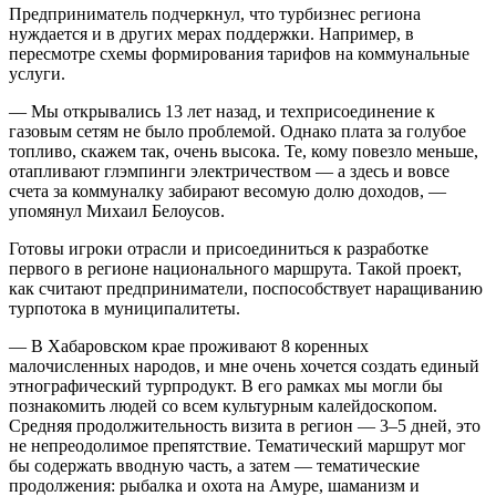
Предприниматель подчеркнул, что турбизнес региона
нуждается и в других мерах поддержки. Например, в
пересмотре схемы формирования тарифов на коммунальные
услуги.
— Мы открывались 13 лет назад, и техприсоединение к
газовым сетям не было проблемой. Однако плата за голубое
топливо, скажем так, очень высока. Те, кому повезло меньше,
отапливают глэмпинги электричеством — а здесь и вовсе
счета за коммуналку забирают весомую долю доходов, —
упомянул Михаил Белоусов.
Готовы игроки отрасли и присоединиться к разработке
первого в регионе национального маршрута. Такой проект,
как считают предприниматели, поспособствует наращиванию
турпотока в муниципалитеты.
— В Хабаровском крае проживают 8 коренных
малочисленных народов, и мне очень хочется создать единый
этнографический турпродукт. В его рамках мы могли бы
познакомить людей со всем культурным калейдоскопом.
Средняя продолжительность визита в регион — 3–5 дней, это
не непреодолимое препятствие. Тематический маршрут мог
бы содержать вводную часть, а затем — тематические
продолжения: рыбалка и охота на Амуре, шаманизм и