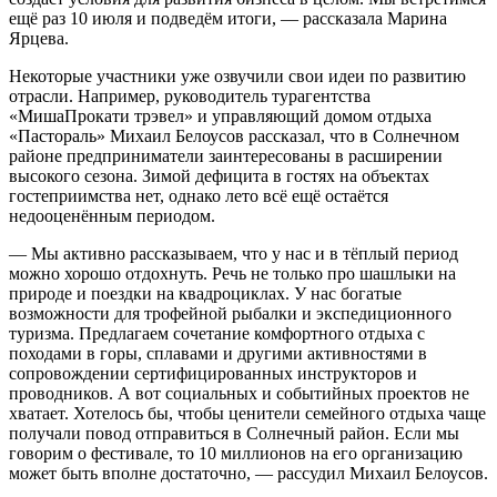
ещё раз 10 июля и подведём итоги, — рассказала Марина
Ярцева.
Некоторые участники уже озвучили свои идеи по развитию
отрасли. Например, руководитель турагентства
«МишаПрокати трэвел» и управляющий домом отдыха
«Пастораль» Михаил Белоусов рассказал, что в Солнечном
районе предприниматели заинтересованы в расширении
высокого сезона. Зимой дефицита в гостях на объектах
гостеприимства нет, однако лето всё ещё остаётся
недооценённым периодом.
— Мы активно рассказываем, что у нас и в тёплый период
можно хорошо отдохнуть. Речь не только про шашлыки на
природе и поездки на квадроциклах. У нас богатые
возможности для трофейной рыбалки и экспедиционного
туризма. Предлагаем сочетание комфортного отдыха с
походами в горы, сплавами и другими активностями в
сопровождении сертифицированных инструкторов и
проводников. А вот социальных и событийных проектов не
хватает. Хотелось бы, чтобы ценители семейного отдыха чаще
получали повод отправиться в Солнечный район. Если мы
говорим о фестивале, то 10 миллионов на его организацию
может быть вполне достаточно, — рассудил Михаил Белоусов.