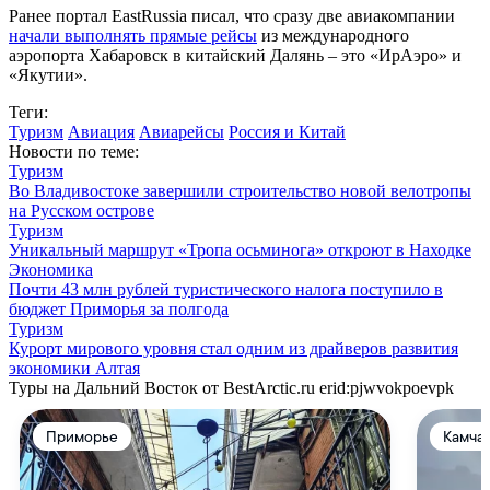
Ранее портал EastRussia писал, что сразу две авиакомпании
начали выполнять прямые рейсы
из международного
аэропорта Хабаровск в китайский Далянь – это «ИрАэро» и
«Якутии».
Теги:
Туризм
Авиация
Авиарейсы
Россия и Китай
Новости по теме:
Туризм
Во Владивостоке завершили строительство новой велотропы
на Русском острове
Туризм
Уникальный маршрут «Тропа осьминога» откроют в Находке
Экономика
Почти 43 млн рублей туристического налога поступило в
бюджет Приморья за полгода
Туризм
Курорт мирового уровня стал одним из драйверов развития
экономики Алтая
Туры на Дальний Восток от BestArctic.ru
erid:pjwvokpoevpk