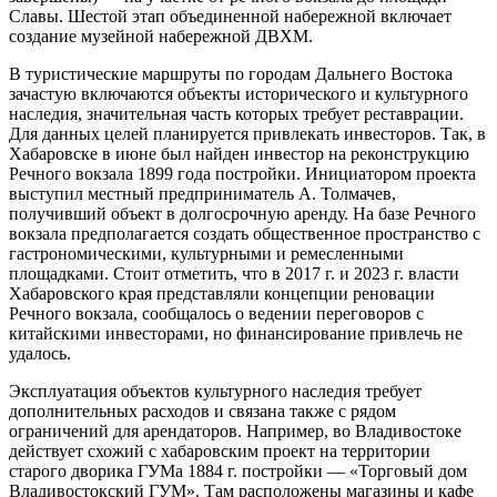
Славы. Шестой этап объединенной набережной включает
создание музейной набережной ДВХМ.
В туристические маршруты по городам Дальнего Востока
зачастую включаются объекты исторического и культурного
наследия, значительная часть которых требует реставрации.
Для данных целей планируется привлекать инвесторов. Так, в
Хабаровске в июне был найден инвестор на реконструкцию
Речного вокзала 1899 года постройки. Инициатором проекта
выступил местный предприниматель А. Толмачев,
получивший объект в долгосрочную аренду. На базе Речного
вокзала предполагается создать общественное пространство с
гастрономическими, культурными и ремесленными
площадками. Стоит отметить, что в 2017 г. и 2023 г. власти
Хабаровского края представляли концепции реновации
Речного вокзала, сообщалось о ведении переговоров с
китайскими инвесторами, но финансирование привлечь не
удалось.
Эксплуатация объектов культурного наследия требует
дополнительных расходов и связана также с рядом
ограничений для арендаторов. Например, во Владивостоке
действует схожий с хабаровским проект на территории
старого дворика ГУМа 1884 г. постройки — «Торговый дом
Владивостокский ГУМ». Там расположены магазины и кафе