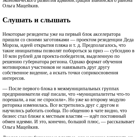
экономического развития администрации Ванинского района
Ольга Мацейкив.
Слушать и слышать
Некоторые резиденты уже на первый блок акселератора
пришли со своими заготовками — проектом резиденции Деда
Мороза, идеей открытия пляжа и т. д. Предполагалось, что
такие инициативы позволят побороться за приз — субсидию в
10 млн рублей для проекта-победителя, выделенную по
решению губернатора региона. Однако формат обучения
мотивировал участников не навязывать друг другу
собственное видение, а искать точки соприкосновения
интересов.
— После первого блока в межмуниципальных группах
предприниматели ещё писали, что «муниципалитеты что-то
порешали, а нас не спросили». Но уже ко второму модулю
риторика изменилась. Все встретились друг с другом и
научились работать сообща. По общению в чате видно, что
бизнес стал ближе к местным властям — идёт постоянный
обмен идеями. И это, конечно, большой плюс, — рассказывает
Ольга Мацейкив.