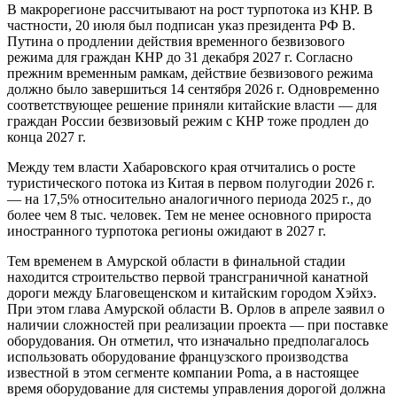
В макрорегионе рассчитывают на рост турпотока из КНР. В
частности, 20 июля был подписан указ президента РФ В.
Путина о продлении действия временного безвизового
режима для граждан КНР до 31 декабря 2027 г. Согласно
прежним временным рамкам, действие безвизового режима
должно было завершиться 14 сентября 2026 г. Одновременно
соответствующее решение приняли китайские власти — для
граждан России безвизовый режим с КНР тоже продлен до
конца 2027 г.
Между тем власти Хабаровского края отчитались о росте
туристического потока из Китая в первом полугодии 2026 г.
— на 17,5% относительно аналогичного периода 2025 г., до
более чем 8 тыс. человек. Тем не менее основного прироста
иностранного турпотока регионы ожидают в 2027 г.
Тем временем в Амурской области в финальной стадии
находится строительство первой трансграничной канатной
дороги между Благовещенском и китайским городом Хэйхэ.
При этом глава Амурской области В. Орлов в апреле заявил о
наличии сложностей при реализации проекта — при поставке
оборудования. Он отметил, что изначально предполагалось
использовать оборудование французского производства
известной в этом сегменте компании Poma, а в настоящее
время оборудование для системы управления дорогой должна