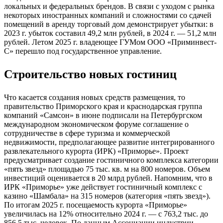
локальных и федеральных брендов. В связи с уходом с рынка
некоторых иностранных компаний и сложностями со сдачей
помещений в аренду торговый дом демонстрирует убытки: в
2023 г. убыток составил 49,2 млн рублей, в 2024 г. — 51,2 млн
рублей. Летом 2025 г. владеющее ГУМом ООО «Приминвест-
С» перешло под государственное управление.
Строительство новых гостиниц
Что касается создания новых средств размещения, то
правительство Приморского края и краснодарская группа
компаний «Самсон» в июне подписали на Петербургском
международном экономическом форуме соглашение о
сотрудничестве в сфере туризма и коммерческой
недвижимости, предполагающее развитие интегрированного
развлекательного курорта (ИРК) «Приморье». Проект
предусматривает создание гостиничного комплекса категории
«пять звезд» площадью 75 тыс. кв. м на 800 номеров. Объем
инвестиций оценивается в 20 млрд рублей. Напомним, что в
ИРК «Приморье» уже действует гостиничный комплекс с
казино «Шамбала» на 315 номеров (категория «пять звезд»).
По итогам 2025 г. посещаемость курорта «Приморье»
увеличилась на 12% относительно 2024 г. — с 763,2 тыс. до
856,5 тыс. человек. По данным Ассоциации индустрии