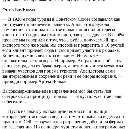
Фото: EastRussia
— В 1920-е годы туризм в Советском Союзе создавался как
инструмент привлечения валюты. А для этого нужны
изменения в законодательстве и адаптация под интересы
клиентов. Сегодня им нужно одно, завтра — другое. В своём
проекте мы говорили о том, что 1 рубль, получаемый при
экспорте того же краба, мы способны превратить в 10 рублей,
если клиент приедет сюда и сам примет участие в рыбалке.
Конечно, нужно следить за выловом. Но есть уже
положительные примеры. Например, Астраханская область
раньше страдала от браконьеров, а потом появился механизм
выдачи участков для приёма туристов. Арендаторы сами
заинтересованы в сохранении реки и её биоразнообразия, —
приводит пример Артём Волков.
Высокомаржинальным направлением мог бы стать лов
осетровых по принципу «поймал — отпустил», считает наш
собеседник.
— Пусть на таких участках будет комиссия и полиция,
которые действительно следят за тем, что рыбалка ведётся по
правилам. Сейчас звучат идеи разрешения добычи на фермах
по разведению. Но не поедут туристы ловить килограммовых