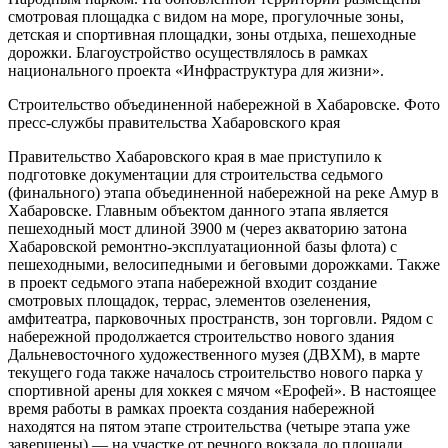
смотровая площадка с видом на море, прогулочные зоны,
детская и спортивная площадки, зоны отдыха, пешеходные
дорожки. Благоустройство осуществлялось в рамках
национального проекта «Инфраструктура для жизни».
Строительство объединенной набережной в Хабаровске. Фото
пресс-службы правительства Хабаровского края
Правительство Хабаровского края в мае приступило к
подготовке документации для строительства седьмого
(финального) этапа объединенной набережной на реке Амур в
Хабаровске. Главным объектом данного этапа является
пешеходный мост длиной 3900 м (через акваторию затона
Хабаровской ремонтно-эксплуатационной базы флота) с
пешеходными, велосипедными и беговыми дорожками. Также
в проект седьмого этапа набережной входит создание
смотровых площадок, террас, элементов озеленения,
амфитеатра, парковочных пространств, зон торговли. Рядом с
набережной продолжается строительство нового здания
Дальневосточного художественного музея (ДВХМ), в марте
текущего года также началось строительство нового парка у
спортивной арены для хоккея с мячом «Ерофей». В настоящее
время работы в рамках проекта создания набережной
находятся на пятом этапе строительства (четыре этапа уже
завершены) — на участке от речного вокзала до площади