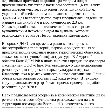
деревянный променад шириной три метра, а общая
протяженность участков с настилом составит 1,6 км. Также
предусмотрен участок грунтовой тропы шириной 1,5 м,
укрепленный щебеночным основанием, протяженностью
3,424 км. Для велосипедистов будет предназначен отдельный
маршрут шириной 3 м и протяженностью 2,3 км.
Халактырский пляж — океанический пляж с черным
вулканическим песком и видом на вулканы, который
расположен в 20 км от Петропавловска-Камчатского.
В городах ДФО тем временем реализуются проекты
благоустройства территорий, парков и общественных зон,
предполагающие создание новых туристических объектов, а
также соответствующей инфраструктуры. В Амурской
области Банк ДОМ.РФ в июле заключил кредитные договоры
с компанией ООО «Парк Благовещенск» о финансировании
реконструкции городского парка культуры и отдыха
Благовещенска в рамках концессионного соглашения. Общий
объем кредитования составит 1,2 млрд рублей. В текущем
году предполагается разработать проект, проведение работ
рассчитано до 2028 г.
Парк предполагается оформить в космической тематике (связь
региона с космосом обусловлена расположением на его
территории космодрома Восточный), разместить на его