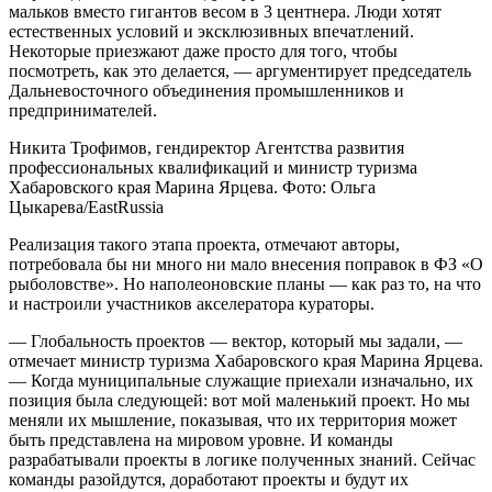
мальков вместо гигантов весом в 3 центнера. Люди хотят
естественных условий и эксклюзивных впечатлений.
Некоторые приезжают даже просто для того, чтобы
посмотреть, как это делается, — аргументирует председатель
Дальневосточного объединения промышленников и
предпринимателей.
Никита Трофимов, гендиректор Агентства развития
профессиональных квалификаций и министр туризма
Хабаровского края Марина Ярцева. Фото: Ольга
Цыкарева/EastRussia
Реализация такого этапа проекта, отмечают авторы,
потребовала бы ни много ни мало внесения поправок в ФЗ «О
рыболовстве». Но наполеоновские планы — как раз то, на что
и настроили участников акселератора кураторы.
— Глобальность проектов — вектор, который мы задали, —
отмечает министр туризма Хабаровского края Марина Ярцева.
— Когда муниципальные служащие приехали изначально, их
позиция была следующей: вот мой маленький проект. Но мы
меняли их мышление, показывая, что их территория может
быть представлена на мировом уровне. И команды
разрабатывали проекты в логике полученных знаний. Сейчас
команды разойдутся, доработают проекты и будут их