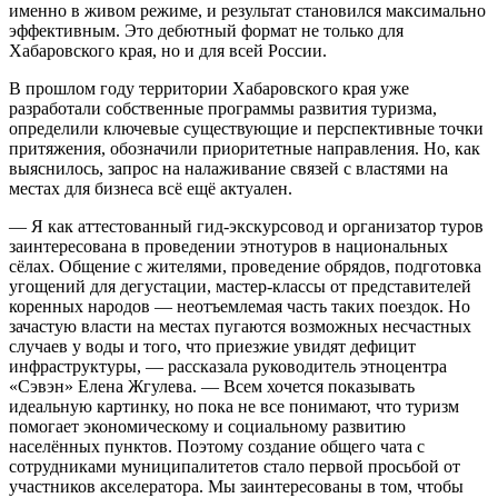
именно в живом режиме, и результат становился максимально
эффективным. Это дебютный формат не только для
Хабаровского края, но и для всей России.
В прошлом году территории Хабаровского края уже
разработали собственные программы развития туризма,
определили ключевые существующие и перспективные точки
притяжения, обозначили приоритетные направления. Но, как
выяснилось, запрос на налаживание связей с властями на
местах для бизнеса всё ещё актуален.
— Я как аттестованный гид-экскурсовод и организатор туров
заинтересована в проведении этнотуров в национальных
сёлах. Общение с жителями, проведение обрядов, подготовка
угощений для дегустации, мастер-классы от представителей
коренных народов — неотъемлемая часть таких поездок. Но
зачастую власти на местах пугаются возможных несчастных
случаев у воды и того, что приезжие увидят дефицит
инфраструктуры, — рассказала руководитель этноцентра
«Сэвэн» Елена Жгулева. — Всем хочется показывать
идеальную картинку, но пока не все понимают, что туризм
помогает экономическому и социальному развитию
населённых пунктов. Поэтому создание общего чата с
сотрудниками муниципалитетов стало первой просьбой от
участников акселератора. Мы заинтересованы в том, чтобы