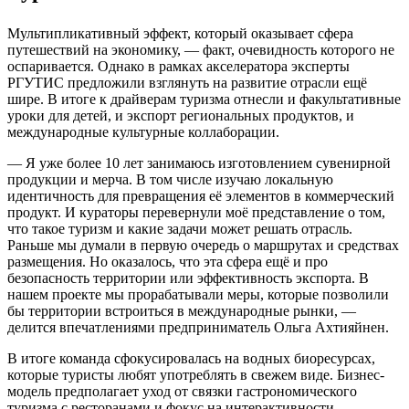
Мультипликативный эффект, который оказывает сфера
путешествий на экономику, — факт, очевидность которого не
оспаривается. Однако в рамках акселератора эксперты
РГУТИС предложили взглянуть на развитие отрасли ещё
шире. В итоге к драйверам туризма отнесли и факультативные
уроки для детей, и экспорт региональных продуктов, и
международные культурные коллаборации.
— Я уже более 10 лет занимаюсь изготовлением сувенирной
продукции и мерча. В том числе изучаю локальную
идентичность для превращения её элементов в коммерческий
продукт. И кураторы перевернули моё представление о том,
что такое туризм и какие задачи может решать отрасль.
Раньше мы думали в первую очередь о маршрутах и средствах
размещения. Но оказалось, что эта сфера ещё и про
безопасность территории или эффективность экспорта. В
нашем проекте мы прорабатывали меры, которые позволили
бы территории встроиться в международные рынки, —
делится впечатлениями предприниматель Ольга Ахтияйнен.
В итоге команда сфокусировалась на водных биоресурсах,
которые туристы любят употреблять в свежем виде. Бизнес-
модель предполагает уход от связки гастрономического
туризма с ресторанами и фокус на интерактивности.