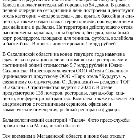
Брюса включает коттеджный городок из 54 домов. В рамках
первой очереди на сегодняшний день построены и действуют
отель категории «четыре звезды», два крытых бассейна и спа-
центр, а также создан пляж с территориями, оборудованными
для дайвинга и рыбалки. На территории действующего отеля
расположены парковки, зоны барбекю, беседки, хоккейный
корт, роллердром, площадки для тенниса, футбола, волейбола
и баскетбола. В проект инвестировано 1 млрд рублей.
В Сахалинской области на конец текущего года намечена
сдача в эксплуатацию делового комплекса с ресторанами и
гостиницей общей стоимостью 5,7 млрд рублей в Южно-
Сахалинске. Инвестором является ООО «Отели Сахалина»
(принадлежит иркутскому ООО «Парк-отель "Бурдугуз"»,
связанному со структурами О. Дерипаски) — резидент ТОР
«Сахалин». Строительство ведется с 2024 г. В отеле
предусмотрено 135 номеров, рестораны, лаундж-бар, спа-
центр, конференц-пространство. Комплекс также включает 36
апартаментов с гостиничным сервисом, офисные и
коммерческие помещения, рыбный ресторан и фудкорт.
Бальнеологический санаторий «Талая». Фото пресс-службы
правительства Магаданской области
Тем временем в Магаданской области в июне был открыт