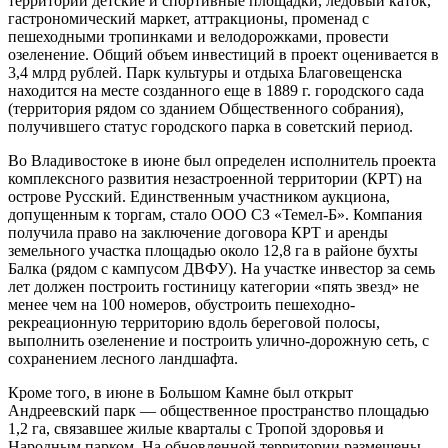
территории детские и спортивные площадки, ледовый каток,
гастрономический маркет, аттракционы, променад с
пешеходными тропинками и велодорожками, провести
озеленение. Общий объем инвестиций в проект оценивается в
3,4 млрд рублей. Парк культуры и отдыха Благовещенска
находится на месте созданного еще в 1889 г. городского сада
(территория рядом со зданием Общественного собрания),
получившего статус городского парка в советский период.
Во Владивостоке в июне был определен исполнитель проекта
комплексного развития незастроенной территории (КРТ) на
острове Русский. Единственным участником аукциона,
допущенным к торгам, стало ООО СЗ «Темел-Б». Компания
получила право на заключение договора КРТ и аренды
земельного участка площадью около 12,8 га в районе бухты
Балка (рядом с кампусом ДВФУ). На участке инвестор за семь
лет должен построить гостиницу категории «пять звезд» не
менее чем на 100 номеров, обустроить пешеходно-
рекреационную территорию вдоль береговой полосы,
выполнить озеленение и построить улично-дорожную сеть, с
сохранением лесного ландшафта.
Кроме того, в июне в Большом Камне был открыт
Андреевский парк — общественное пространство площадью
1,2 га, связавшее жилые кварталы с Тропой здоровья и
Народным парком. На обновленной территории размещены