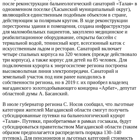
после реконструкции бальнеологический санаторий «Талая» в
одноименном поселке (Хасынский муниципальный округ),
являющийся единственным подобным объектом в стране,
действующим за полярным кругом. В ходе реконструкции
перестроены здания и помещения, создана инфраструктура
для маломобильных пациентов, закуплено медицинское и
реабилитационное оборудование, открыты бассейн с
термальной водой, теннисный корт, всесезонный каток с
искусственным льдом и ресторан. Санаторий включает
четыре спальных корпуса на 320 человек (прежде действовало
три корпуса), а также корпус для детей на 85 человек. Для
подключения курорта к энергосистеме региона построена
высоковольтная линия электропередачи. Санаторий и
земельный участок под ним ранее находились в
собственности региона, но в 2019 г. их приобрел владелец
магаданского золотодобывающего концерна «Арбат», депутат
областной думы А. Басанский.
В июле губернатор региона С. Носов сообщил, что льготные
категории жителей Магаданской области смогут получить
субсидированные путевки на бальнеологический курорт
«Талая». Путевки, приобретаемые в рамках госзаказа, будут
субсидироваться правительством Магаданской области (таким
образом предполагается распределить порядка 130–140
путевок). Для пенсионеров и льготных категорий стоимость