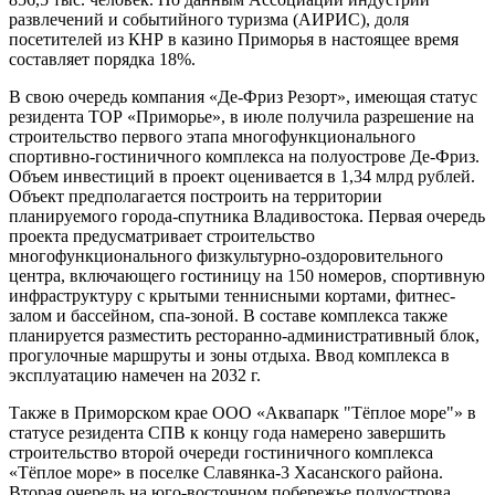
развлечений и событийного туризма (АИРИС), доля
посетителей из КНР в казино Приморья в настоящее время
составляет порядка 18%.
В свою очередь компания «Де-Фриз Резорт», имеющая статус
резидента ТОР «Приморье», в июле получила разрешение на
строительство первого этапа многофункционального
спортивно-гостиничного комплекса на полуострове Де-Фриз.
Объем инвестиций в проект оценивается в 1,34 млрд рублей.
Объект предполагается построить на территории
планируемого города-спутника Владивостока. Первая очередь
проекта предусматривает строительство
многофункционального физкультурно-оздоровительного
центра, включающего гостиницу на 150 номеров, спортивную
инфраструктуру с крытыми теннисными кортами, фитнес-
залом и бассейном, спа-зоной. В составе комплекса также
планируется разместить ресторанно-административный блок,
прогулочные маршруты и зоны отдыха. Ввод комплекса в
эксплуатацию намечен на 2032 г.
Также в Приморском крае ООО «Аквапарк "Тёплое море"» в
статусе резидента СПВ к концу года намерено завершить
строительство второй очереди гостиничного комплекса
«Тёплое море» в поселке Славянка-3 Хасанского района.
Вторая очередь на юго-восточном побережье полуострова