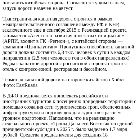
поставить китайская сторона. Согласно текущим планам,
запуск дороги намечен на август.
Трансграничная канатная дорога строится в рамках
межправительственного соглашения между РФ и КНР,
заключенного еще в сентябре 2015 г. Реализацией проекта
занимается «Агентство развития проектных инициатив»
(АРПИ, входит в ГК «Регион»), с китайской стороны —
компания «Цзиньлунган». Пропускная способность канатной
дороги должна составить 6,8 тыс. человек в сутки в каждом
направлении (2,5 млн человек в год в обоих направлениях).
Рядом с канатной дорогой с российской стороны строится
отель с конгресс-зоной, рестораном и бассейном.
Терминал канатной дороги на стороне китайского Хэйхэ.
Фото: EastRussia
В ДФО предполагается привлекать российских и
иностранных туристов к посещению природных территорий с
помощью создания сети туристических троп, обеспеченных
инфраструктурой и подходящих для туристов с разным
уровнем подготовки. Напомним, что на реализацию
федерального проекта «Тропы Дальнего Востока» по единой
президентской субсидии в 2025 г. было выделено 1,7 млрд
рублей. Средства предназначены для создания 18