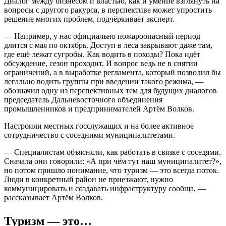
Диалог между бизнесом и властью, как и умение взглянуть на
вопросы с другого ракурса, в перспективе может упростить
решение многих проблем, подчёркивает эксперт.
— Например, у нас официально пожароопасный период
длится с мая по октябрь. Доступ в леса закрывают даже там,
где ещё лежат сугробы. Как водить в походы? Пока идёт
обсуждение, сезон проходит. И вопрос ведь не в снятии
ограничений, а в выработке регламента, который позволил бы
легально водить группы при введении такого режима, —
обозначил одну из перспективных тем для будущих диалогов
председатель Дальневосточного объединения
промышленников и предпринимателей Артём Волков.
Настроили местных госслужащих и на более активное
сотрудничество с соседними муниципалитетами.
— Специалистам объясняли, как работать в связке с соседями.
Сначала они говорили: «А при чём тут наш муниципалитет?»,
но потом пришло понимание, что туризм — это всегда поток.
Люди в конкретный район не приезжают, нужно
коммуницировать и создавать инфраструктуру сообща, —
рассказывает Артём Волков.
Туризм — это…