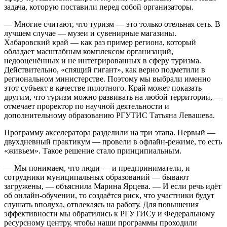
задача, которую поставили перед собой организаторы.
— Многие считают, что туризм — это только отельная сеть. В
лучшем случае — музеи и сувенирные магазины.
Хабаровский край — как раз пример региона, который
обладает масштабным комплексом организаций,
недооценённых и не интегрированных в сферу туризма.
Действительно, «спящий гигант», как верно подметили в
региональном министерстве. Поэтому мы выбрали именно
этот субъект в качестве пилотного. Край может показать
другим, что туризм можно развивать на любой территории, —
отмечает проректор по научной деятельности и
дополнительному образованию РГУТИС Татьяна Левашева.
Программу акселератора разделили на три этапа. Первый —
двухдневный практикум — провели в офлайн-режиме, то есть
«живьем». Такое решение стало принципиальным.
— Мы понимаем, что люди — и предприниматели, и
сотрудники муниципальных образований — бывают
загружены, — объяснила Марина Ярцева. — И если речь идёт
об онлайн-обучении, то создаётся риск, что участники будут
слушать вполуха, отвлекаясь на работу. Для повышения
эффективности мы обратились к РГУТИСу и Федеральному
ресурсному центру, чтобы наши программы проходили