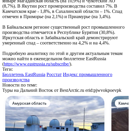
январе Магаданская область (на 10,9%) и Чукотский АО
(8,7%). В Якутии рост промпроизводства составил 7%. В
Камчатском крае - 1,8%, в Сахалинской области – 1%. Спад
отмечен в Приморье (на 2,1%) и Приамурье (на 3,4%).
В Байкальском регионе существенный рост промышленного
производства отмечается в Республике Бурятия (30,8%).
Иркутская область и Забайкальский край демонстрируют
умеренный спад – соответственно на 4,2% и на 4,4%.
Подробную аналитику по этой и другим актуальным темам
можно найти в еженедельном бюллетене EastRussia
(
https://www.eastrussia.ru/subscribe/
).
Теги:
Бюллетень EastRussia
Росстат
Индекс промышленного
производства
Новости по теме:
Туры на Дальний Восток от BestArctic.ru
erid:pjwvokpoevpk