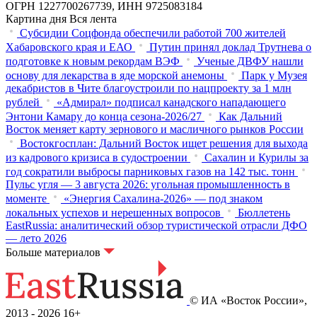
ОГРН 1227700267739, ИНН 9725083184
Картина дня
Вся лента
Субсидии Соцфонда обеспечили работой 700 жителей
Хабаровского края и ЕАО
Путин принял доклад Трутнева о
подготовке к новым рекордам ВЭФ
Ученые ДВФУ нашли
основу для лекарства в яде морской анемоны
Парк у Музея
декабристов в Чите благоустроили по нацпроекту за 1 млн
рублей
«Адмирал» подписал канадского нападающего
Энтони Камару до конца сезона-2026/27
Как Дальний
Восток меняет карту зернового и масличного рынков России
Востокгосплан: Дальний Восток ищет решения для выхода
из кадрового кризиса в судостроении
Сахалин и Курилы за
год сократили выбросы парниковых газов на 142 тыс. тонн
Пульс угля — 3 августа 2026: угольная промышленность в
моменте
«Энергия Сахалина-2026» — под знаком
локальных успехов и нерешенных вопросов
Бюллетень
EastRussia: аналитический обзор туристической отрасли ДФО
— лето 2026
Больше материалов
© ИА «Восток России»,
2013 - 2026
16+