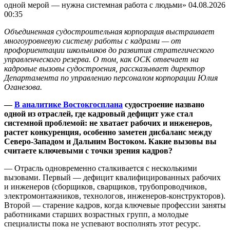
одной мерой — нужна системная работа с людьми»
04.08.2026
00:35
Объединенная судостроительная корпорация выстраивает
многоуровневую систему работы с кадрами — от
профориентации школьников до развития стратегического
управленческого резерва. О том, как ОСК отвечает на
кадровые вызовы судостроения, рассказывает директор
Департамента по управлению персоналом корпорации Юлия
Оганезова.
—
В аналитике Востокгосплана
судостроение названо
одной из отраслей, где кадровый дефицит уже стал
системной проблемой: не хватает рабочих и инженеров,
растет конкуренция, особенно заметен дисбаланс между
Северо‑Западом и Дальним Востоком. Какие вызовы вы
считаете ключевыми с точки зрения кадров?
— Отрасль одновременно сталкивается с несколькими
вызовами. Первый — дефицит квалифицированных рабочих
и инженеров (сборщиков, сварщиков, трубопроводчиков,
электромонтажников, технологов, инженеров-конструкторов).
Второй — старение кадров, когда ключевые профессии заняты
работниками старших возрастных групп, а молодые
специалисты пока не успевают восполнять этот ресурс.