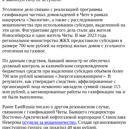
Уголовное дело связано с реализацией программы
газификации частных домовладений в Чите в рамках
нацпроекта «Экология», а также с расследованием
мошенничества при использовании субсидии, выделенной на
эти цели. Фигурантами другого дела стали два жителя
Новосибирска и один житель Читы. В мае 2023 года
региональное министерство ЖКХ предоставило субсидию в
размере 700 млн рублей на перевод жилых домов с угольного
отопления на газовое.
По данным следствия, бывший министр не обеспечил
должный контроль за казначейским сопровождением
бюджетных средств при выделении субсидии объёмом более
700 млн рублей компании «Энергогазинжиниринг». В
результате, как утверждает следствие, аффилированные с
организацией лица незаконно завладели суммой свыше 115
млн рублей, а запланированные работы по газификации так и
не были выполнены.
Ранее EastRussia писало о другом резонансном случае,
связанном с газификацией Читы. Бывшего гендиректора
Восточно-Арктической нефтегазовой корпорации Станислава
Неверова
осудили за мошенничество.
Создав организованную
преступную группу, он похитил 49 млн рублей.