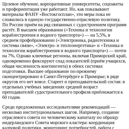
Целевое обучение, корпоративные университеты, соцпакеты
и профориентация уже работают. Но, как показывают
материалы ФАНУ «Востокгосплан», эти меры пока не
сложились в единую государственно-отраслевую политику.
По России приём на ряд связанных с судостроением программ
растёт. В высшем образовании («Техника и технологии
кораблестроения и водного транспорта») — на 5,5%, в
среднем профобразовании («Электроника, радиотехника и
системы связи», «Электро- и теплоэнергетика» и «Техника и
технологии кораблестроения и водного транспорта») — почти
на 7%. Однако ключевые регионы, включая Приморский край,
одновременно фиксируют спад показателей (приём учащихся,
общая численность контингента) в обеих системах
подготовки. Высшее образование по-прежнему
сконцентрировано в Санкт-Петербурге и Приморье; в ряде
округов его нет вовсе. Стареет и преподавательский состав: в
отдельных учебных заведениях средний возраст
преподавателей судостроительного профиля приближается к
60 годам.
Среди предложенных исследователями рекомендаций —
несколько институциональных шагов. Например, создание
отраслевого совета по человеческому капиталу по образцу
нидерландского Совета морского кластера: координация
кадровой политики, мониторинг потребностей, работа с