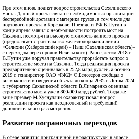
При этом вновь поднят вопрос строительства Сахалинского
моста. Данный проект связан с необходимостью организации
бесперебойной доставки с материка грузов, в том числе для
портового проекта в Корсакове. Президент РФ В.Путин в
конце апреля заявил о необходимости построить мост на
Сахалин, несмотря на высокую стоимость данного проекта
(предполагает строительство железнодорожной линии
«Селихин (Хабаровский край) – Ныш (Сахалинская область)»
с переходом через пролив Невельского). Ранее, летом 2018 г.
В.Путин уже поручал правительству проработать вопрос о
строительстве моста на Сахалин. Тогда реализация проекта
предварительно оценивалась в 252,8 млрд рублей, а осенью
2019 г. гендиректор ОАО «РЖД» О.Белозеров сообщал о
возможности возведения объекта до конца 2035 г. Летом 2024
г. губернатор Сахалинской области В.Лимаренко оценивал
строительство моста уже в 800-900 млрд рублей. Тогда же
вице-премьер М.Хуснуллин охарактеризовал вопрос
реализации проекта как неоднозначный и требующий
дополнительного рассмотрения.
Развитие пограничных переходов
В сфере развития приграничной инфраструктуры в апреле