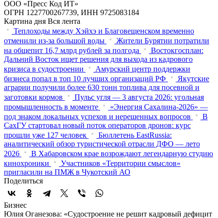
ООО «Пресс Код ИТ»
ОГРН 1227700267739, ИНН 9725083184
Картина дня
Вся лента
Теплоходы между Хэйхэ и Благовещенском временно
отменили из-за большой воды
Жители Бурятии потратили
на общепит 16,7 млрд рублей за полгода
Востокгосплан:
Дальний Восток ищет решения для выхода из кадрового
кризиса в судостроении
Амурский центр поддержки
бизнеса попал в топ 10 лучших организаций РФ
Якутские
аграрии получили более 630 тонн топлива для посевной и
заготовки кормов
Пульс угля — 3 августа 2026: угольная
промышленность в моменте
«Энергия Сахалина-2026» —
под знаком локальных успехов и нерешенных вопросов
В
СахГУ стартовал новый поток операторов дронов: курс
прошли уже 127 человек
Бюллетень EastRussia:
аналитический обзор туристической отрасли ДФО — лето
2026
В Хабаровском крае возрождают легендарную студию
кинохроники
Участников «Территории смыслов»
пригласили на ПМЖ в Чукотский АО
Поделиться
Бизнес
Юлия Оганезова: «Судостроение не решит кадровый дефицит