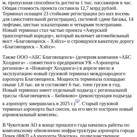
м, пропускная способность достигла 1 тыс. пассажиров в час.
Общая стоимость проекта составила 12,7 млрд рублей.
Терминал оснащен 23 стойками регистрации (из них восемь
для самостоятельной регистрации), системой сдачи багажа, 14
лифтами, шестью эскалаторами и четырьмя телетрапами.
Новый терминал стал частью проекта «Амурский
транспортный коридор», который включает автомобильный
мост «Благовещенск – Хэйхэ» и строящуюся канатную дорогу
«Благовещенск – Хэйхэ».
Также ООО «АБС Благовещенск» (дочерняя компания «АБС
Холдинга» - совместного предприятия УК «Аэропорты
регионов» и «Новапорт Холдинга») в апреле ввело в
эксплуатацию новый грузовой терминал международного
аэропорта Благовещенск. Мощность терминала площадью
свыше 1,8 тыс. кв м составляет 6 тыс. тонн грузов в год.
Новый терминал имеет отдельный подъезд с региональной
трассы «Благовещенск – Бибиково» (реконструкция подъезда
[2]
к аэропорту завершилась в 2025 г.)
. Старый грузовой
терминал аэропорта был снесен, на его месте построен новый
аэровокзальный комплекс.
В Чукотском АО в конце прошлого года начались работы по
комплексному обновлению инфраструктуры аэропорта города
Певек (ФКП «Аэропорты Чукотки», подведомственное