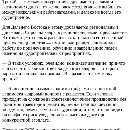
Третий — жесткая конкуренция с другими отраслями и
регионами: один и тот же человек сегодня может выбирать
между несколькими работодателями, и далеко не всегда это
судостроение.
Для Дальнего Востока к этому добавляется региональный
дисбаланс. Спрос на кадры в регионе опережает предложение.
Это значит, что нельзя рассчитывать только на естественный
приток специалистов — нужно выстраивать системную
работу по привлечению, обучению и закреплению людей
именно на судостроительных предприятиях.
— В таких условиях, очевидно, возникает давление: принято
считать, что главный ответ на дефицит кадров — это рост
зарплат и социальных выплат. Вы разделяете эту точку
зрения?
— Наш опыт показывает: одними цифрами в зарплатной
ведомости кадровый вопрос не решается. Если человек
приходит на сложное высокотехнологичное производство без
понятной траектории развития, без наставника, без связи
между тем, чему его учили в аудитории, и тем, что он видит
на верфи, то риск ухода остается высоким даже при
конкурентной зарплате.
Поэтому в ОСК мы исходим из того, что нужен целостный