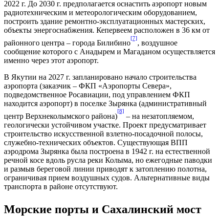
2022 г. До 2030 г. предполагается оснастить аэропорт новым
радиотехническим и метеорологическим оборудованием,
построить здание ремонтно-эксплуатационных мастерских,
объекты энергоснабжения. Кепервеем расположен в 36 км от
[7]
районного центра – города Билибино
, воздушное
сообщение которого с Анадырем и Магаданом осуществляется
именно через этот аэропорт.
В Якутии на 2027 г. запланировано начало строительства
аэропорта (заказчик – ФКП «Аэропорты Севера»,
подведомственное Росавиации, под управлением ФКП
находится аэропорт) в поселке Зырянка (административный
[8]
центр Верхнеколымского района)
– на незатопляемом,
геологически устойчивом участке. Проект предусматривает
строительство искусственной взлетно-посадочной полосы,
служебно-технических объектов. Существующая ВПП
аэродрома Зырянка была построена в 1942 г. на естественной
речной косе вдоль русла реки Колыма, но ежегодные паводки
и размыв береговой линии приводят к затоплению полотна,
ограничивая прием воздушных судов. Альтернативные виды
транспорта в районе отсутствуют.
Морские порты и Сахалинский мост