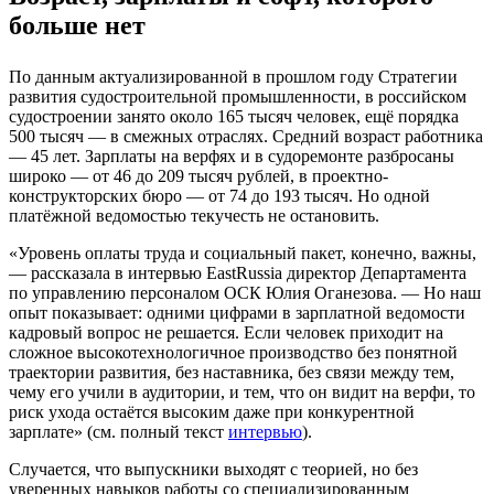
больше нет
По данным актуализированной в прошлом году Стратегии
развития судостроительной промышленности, в российском
судостроении занято около 165 тысяч человек, ещё порядка
500 тысяч — в смежных отраслях. Средний возраст работника
— 45 лет. Зарплаты на верфях и в судоремонте разбросаны
широко — от 46 до 209 тысяч рублей, в проектно-
конструкторских бюро — от 74 до 193 тысяч. Но одной
платёжной ведомостью текучесть не остановить.
«Уровень оплаты труда и социальный пакет, конечно, важны,
— рассказала в интервью EastRussia директор Департамента
по управлению персоналом ОСК Юлия Оганезова. — Но наш
опыт показывает: одними цифрами в зарплатной ведомости
кадровый вопрос не решается. Если человек приходит на
сложное высокотехнологичное производство без понятной
траектории развития, без наставника, без связи между тем,
чему его учили в аудитории, и тем, что он видит на верфи, то
риск ухода остаётся высоким даже при конкурентной
зарплате» (см. полный текст
интервью
).
Случается, что выпускники выходят с теорией, но без
уверенных навыков работы со специализированным