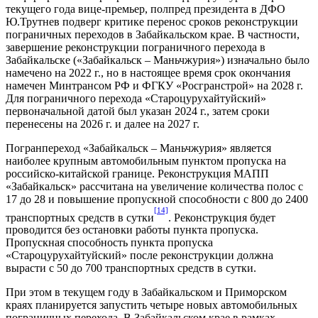
текущего года вице-премьер, полпред президента в ДФО
Ю.Трутнев подверг критике перенос сроков реконструкции
пограничных переходов в Забайкальском крае. В частности,
завершение реконструкции пограничного перехода в
Забайкальске («Забайкальск – Маньчжурия») изначально было
намечено на 2022 г., но в настоящее время срок окончания
намечен Минтрансом РФ и ФГКУ «Росгранстрой» на 2028 г.
Для пограничного перехода «Староцурухайтуйский»
первоначальной датой был указан 2024 г., затем сроки
перенесены на 2026 г. и далее на 2027 г.
Погранпереход «Забайкальск – Маньчжурия» является
наиболее крупным автомобильным пунктом пропуска на
российско-китайской границе. Реконструкция МАПП
«Забайкальск» рассчитана на увеличение количества полос с
17 до 28 и повышение пропускной способности с 800 до 2400
[14]
транспортных средств в сутки
. Реконструкция будет
проводится без остановки работы пункта пропуска.
Пропускная способность пункта пропуска
«Староцурухайтуйский» после реконструкции должна
вырасти с 50 до 700 транспортных средств в сутки.
При этом в текущем году в Забайкальском и Приморском
краях планируется запустить четыре новых автомобильных
пограничных перехода. В Забайкальском крае в рамках