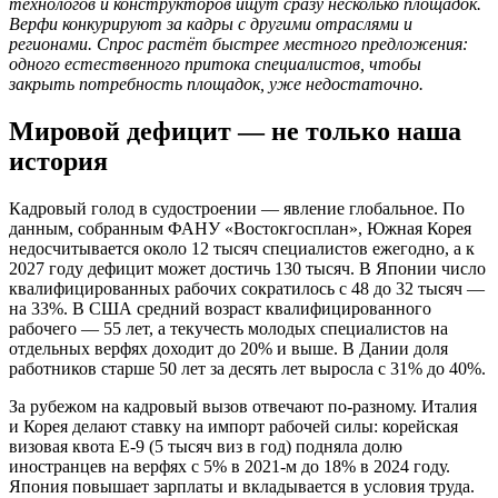
технологов и конструкторов ищут сразу несколько площадок.
Верфи конкурируют за кадры с другими отраслями и
регионами. Спрос растёт быстрее местного предложения:
одного естественного притока специалистов, чтобы
закрыть потребность площадок, уже недостаточно.
Мировой дефицит — не только наша
история
Кадровый голод в судостроении — явление глобальное. По
данным, собранным ФАНУ «Востокгосплан», Южная Корея
недосчитывается около 12 тысяч специалистов ежегодно, а к
2027 году дефицит может достичь 130 тысяч. В Японии число
квалифицированных рабочих сократилось с 48 до 32 тысяч —
на 33%. В США средний возраст квалифицированного
рабочего — 55 лет, а текучесть молодых специалистов на
отдельных верфях доходит до 20% и выше. В Дании доля
работников старше 50 лет за десять лет выросла с 31% до 40%.
За рубежом на кадровый вызов отвечают по-разному. Италия
и Корея делают ставку на импорт рабочей силы: корейская
визовая квота E-9 (5 тысяч виз в год) подняла долю
иностранцев на верфях с 5% в 2021-м до 18% в 2024 году.
Япония повышает зарплаты и вкладывается в условия труда.