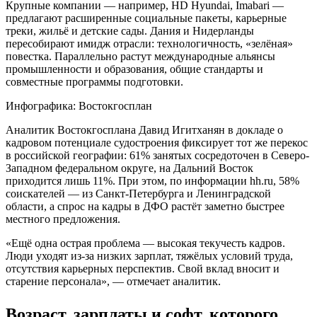
Крупные компании — например, HD Hyundai, Imabari —
предлагают расширенные социальные пакеты, карьерные
треки, жильё и детские сады. Дания и Нидерланды
пересобирают имидж отрасли: технологичность, «зелёная»
повестка. Параллельно растут международные альянсы
промышленности и образования, общие стандарты и
совместные программы подготовки.
Инфографика: Востокгосплан
Аналитик Востокгосплана Давид Игитханян в докладе о
кадровом потенциале судостроения фиксирует тот же перекос
в российской географии: 61% занятых сосредоточен в Северо-
Западном федеральном округе, на Дальний Восток
приходится лишь 11%. При этом, по информации hh.ru, 58%
соискателей — из Санкт-Петербурга и Ленинградской
области, а спрос на кадры в ДФО растёт заметно быстрее
местного предложения.
«Ещё одна острая проблема — высокая текучесть кадров.
Люди уходят из-за низких зарплат, тяжёлых условий труда,
отсутствия карьерных перспектив. Свой вклад вносит и
старение персонала», — отмечает аналитик.
Возраст, зарплаты и софт, которого