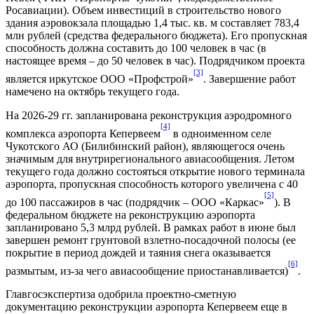
Росавиации). Объем инвестиций в строительство нового
здания аэровокзала площадью 1,4 тыс. кв. м составляет 783,4
млн рублей (средства федерального бюджета). Его пропускная
способность должна составить до 100 человек в час (в
настоящее время – до 50 человек в час). Подрядчиком проекта
[3]
является иркутское ООО «Профстрой»
. Завершение работ
намечено на октябрь текущего года.
На 2026-29 гг. запланирована реконструкция аэродромного
[4]
комплекса аэропорта Кепервеем
в одноименном селе
Чукотского АО (Билибинский район), являющегося очень
значимым для внутрирегионального авиасообщения. Летом
текущего года должно состояться открытие нового терминала
аэропорта, пропускная способность которого увеличена с 40
[5]
до 100 пассажиров в час (подрядчик – ООО «Каркас»
). В
федеральном бюджете на реконструкцию аэропорта
запланировано 5,3 млрд рублей. В рамках работ в июне был
завершен ремонт грунтовой взлетно-посадочной полосы (ее
покрытие в период дождей и таяния снега оказывается
[6]
размытым, из-за чего авиасообщение приостанавливается)
.
Главгосэкспертиза одобрила проектно-сметную
документацию реконструкции аэропорта Кепервеем еще в