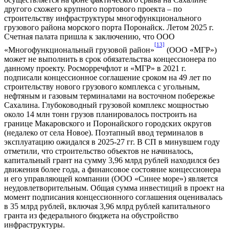
другого схожего крупного портового проекта – по
строительству инфраструктуры многофункционального
грузового района морского порта Поронайск. Летом 2025 г.
Счетная палата пришла к заключению, что ООО
[13]
«Многофункциональный грузовой район»
(ООО «МГР»)
может не выполнить в срок обязательства концессионера по
данному проекту. Росморречфлот и «МГР» в 2021 г.
подписали концессионное соглашение сроком на 49 лет по
строительству нового грузового комплекса с угольным,
нефтяным и газовым терминалами на восточном побережье
Сахалина. Глубоководный грузовой комплекс мощностью
около 14 млн тонн грузов планировалось построить на
границе Макаровского и Поронайского городских округов
(недалеко от села Новое). Поэтапный ввод терминалов в
эксплуатацию ожидался в 2025-27 гг. В СП в минувшем году
отметили, что строительство объектов не начиналось,
капитальный грант на сумму 3,96 млрд рублей находился без
движения более года, а финансовое состояние концессионера
и его управляющей компании (ООО «Синее море») является
неудовлетворительным. Общая сумма инвестиций в проект на
момент подписания концессионного соглашения оценивалась
в 35 млрд рублей, включая 3,96 млрд рублей капитального
гранта из федерального бюджета на обустройство
инфраструктуры.