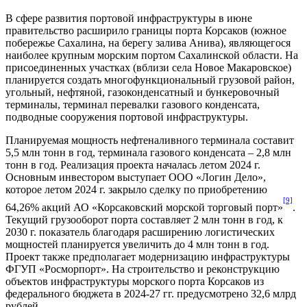
В сфере развития портовой инфраструктуры в июне
правительство расширило границы порта Корсаков (южное
побережье Сахалина, на берегу залива Анива), являющегося
наиболее крупным морским портом Сахалинской области. На
присоединенных участках (вблизи села Новое Макаровское)
планируется создать многофункциональный грузовой район,
угольный, нефтяной, газоконденсатный и бункеровочный
терминалы, терминал перевалки газового конденсата,
подводные сооружения портовой инфраструктуры.
Планируемая мощность нефтеналивного терминала составит
5,5 млн тонн в год, терминала газового конденсата – 2,8 млн
тонн в год. Реализация проекта началась летом 2024 г.
Основным инвестором выступает ООО «Логин Дело»,
которое летом 2024 г. закрыло сделку по приобретению
[9]
64,26% акций АО «Корсаковский морской торговый порт»
.
Текущий грузооборот порта составляет 2 млн тонн в год, к
2030 г. показатель благодаря расширению логистических
мощностей планируется увеличить до 4 млн тонн в год.
Проект также предполагает модернизацию инфраструктуры
ФГУП «Росморпорт». На строительство и реконструкцию
объектов инфраструктуры морского порта Корсаков из
федерального бюджета в 2024-27 гг. предусмотрено 32,6 млрд
рублей.