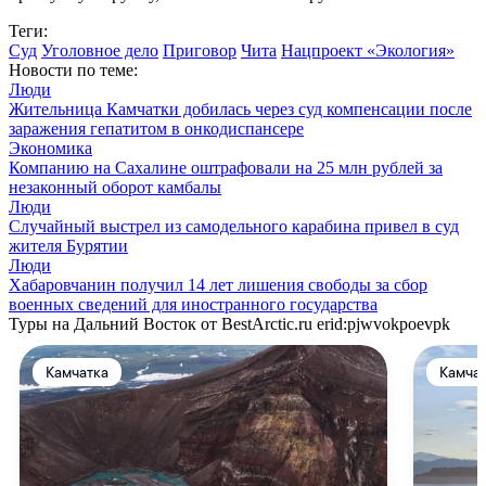
Теги:
Суд
Уголовное дело
Приговор
Чита
Нацпроект «Экология»
Новости по теме:
Люди
Жительница Камчатки добилась через суд компенсации после
заражения гепатитом в онкодиспансере
Экономика
Компанию на Сахалине оштрафовали на 25 млн рублей за
незаконный оборот камбалы
Люди
Случайный выстрел из самодельного карабина привел в суд
жителя Бурятии
Люди
Хабаровчанин получил 14 лет лишения свободы за сбор
военных сведений для иностранного государства
Туры на Дальний Восток от BestArctic.ru
erid:pjwvokpoevpk