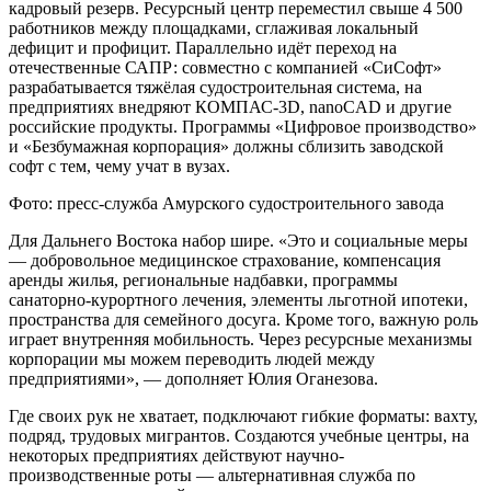
кадровый резерв. Ресурсный центр переместил свыше 4 500
работников между площадками, сглаживая локальный
дефицит и профицит. Параллельно идёт переход на
отечественные САПР: совместно с компанией «СиСофт»
разрабатывается тяжёлая судостроительная система, на
предприятиях внедряют КОМПАС-3D, nanoCAD и другие
российские продукты. Программы «Цифровое производство»
и «Безбумажная корпорация» должны сблизить заводской
софт с тем, чему учат в вузах.
Фото: пресс-служба Амурского судостроительного завода
Для Дальнего Востока набор шире. «Это и социальные меры
— добровольное медицинское страхование, компенсация
аренды жилья, региональные надбавки, программы
санаторно-курортного лечения, элементы льготной ипотеки,
пространства для семейного досуга. Кроме того, важную роль
играет внутренняя мобильность. Через ресурсные механизмы
корпорации мы можем переводить людей между
предприятиями», — дополняет Юлия Оганезова.
Где своих рук не хватает, подключают гибкие форматы: вахту,
подряд, трудовых мигрантов. Создаются учебные центры, на
некоторых предприятиях действуют научно-
производственные роты — альтернативная служба по