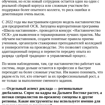
обучения, но если новый сотрудник остается один на один с
реальной сборкой корпуса или сложным участком без
поддержки более опытного коллеги, то риск ошибки и
демотивации очень высок.
С 2022 года мы выстраиваем единую модель наставничества
для предприятий ОСК. Запущена корпоративная программа
«Школа наставников», проводится конкурс «Наставничество
ОСК» для выявления и тиражирования лучших практик. Мы
обучаем наставников, создаем понятные правила приема
учеников, организуем стажировки преподавателей колледжей
и университетов на производстве. Это позволяет сократить
адаптационный период и перевести передачу опыта из
разряда «доброй традиции» в управляемый процесс.
По моим наблюдениям, там, где наставничество работает как
система, люди дольше остаются в профессии и быстрее
переходят на более сложные участки. Им важно понимать, что
рядом есть тот, кто отвечает за их профессиональный рост, а
не только за выполнение сменного задания.
— Отдельный аспект доклада — региональные
дисбалансы. Спрос на кадры на Дальнем Востоке растет, а
потоки специалистов по‑прежнему смещены в другие
регионы. Какие инструменты вы используете именно для