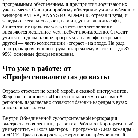
программным обеспечением, и предприятия доучивают их
уже на месте. Санкции проблему обострили: уход зарубежных
вендоров AVEVA, ANSYS и CADMATIC отрезал и вузы, и
заводы от легального доступа к индустриальному софту.
Лицензии не продлеваются, отечественные аналоги
внедряются медленнее, чем требует производство. Студент
учится на одном наборе программ, а на верфи встречает
другой — часть компетенций «сгорает» на входе. На ряде
площадок доля ручного труда по-прежнему высока — до 85–
95%, основные фонды изношены.
Что уже в работе: от
«Профессионалитета» до вахты
Отрасль отвечает не одной мерой, а связкой инструментов.
Федеральный проект «Профессионалитет» охватывает 8
регионов, параллельно создаются базовые кафедры в вузах,
инженерные классы.
Внутри Объединённой судостроительной корпорации
выстроена своя лестница развития. Работают Корпоративный
университет, «Школа мастеров», программы «Сила команды»
и «ОСК. Траектория роста», сформирован трёхуровневый