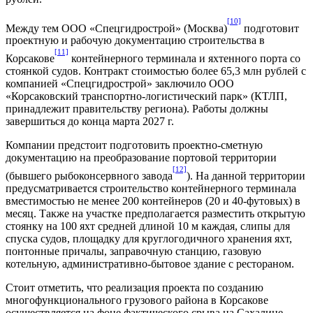
[10]
Между тем ООО «Спецгидрострой» (Москва)
подготовит
проектную и рабочую документацию строительства в
[11]
Корсакове
контейнерного терминала и яхтенного порта со
стоянкой судов. Контракт стоимостью более 65,3 млн рублей с
компанией «Спецгидрострой» заключило ООО
«Корсаковский транспортно-логистический парк» (КТЛП,
принадлежит правительству региона). Работы должны
завершиться до конца марта 2027 г.
Компании предстоит подготовить проектно-сметную
документацию на преобразование портовой территории
[12]
(бывшего рыбоконсервного завода
). На данной территории
предусматривается строительство контейнерного терминала
вместимостью не менее 200 контейнеров (20 и 40-футовых) в
месяц. Также на участке предполагается разместить открытую
стоянку на 100 яхт средней длиной 10 м каждая, слипы для
спуска судов, площадку для круглогодичного хранения яхт,
понтонные причалы, заправочную станцию, газовую
котельную, административно-бытовое здание с рестораном.
Стоит отметить, что реализация проекта по созданию
многофункционального грузового района в Корсакове
осуществляется на фоне фактического срыва на Сахалине