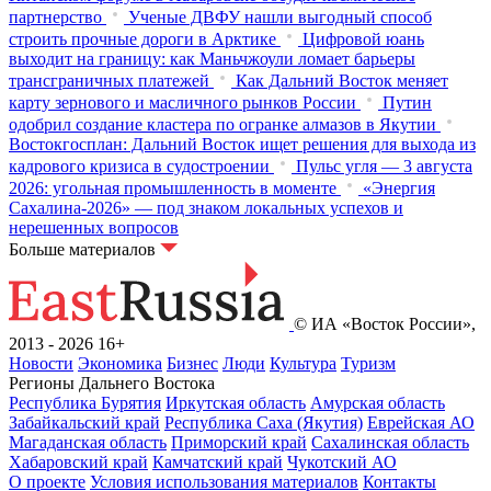
партнерство
Ученые ДВФУ нашли выгодный способ
строить прочные дороги в Арктике
Цифровой юань
выходит на границу: как Маньчжоули ломает барьеры
трансграничных платежей
Как Дальний Восток меняет
карту зернового и масличного рынков России
Путин
одобрил создание кластера по огранке алмазов в Якутии
Востокгосплан: Дальний Восток ищет решения для выхода из
кадрового кризиса в судостроении
Пульс угля — 3 августа
2026: угольная промышленность в моменте
«Энергия
Сахалина-2026» — под знаком локальных успехов и
нерешенных вопросов
Больше материалов
© ИА «Восток России»,
2013 - 2026
16+
Новости
Экономика
Бизнес
Люди
Культура
Туризм
Регионы Дальнего Востока
Республика Бурятия
Иркутская область
Амурская область
Забайкальский край
Республика Саха (Якутия)
Еврейская АО
Магаданская область
Приморский край
Сахалинская область
Хабаровский край
Камчатский край
Чукотский АО
О проекте
Условия использования материалов
Контакты