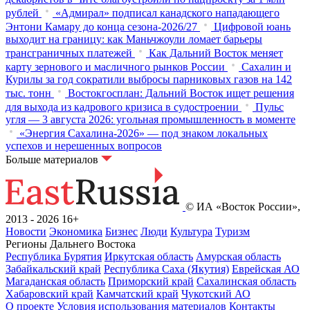
рублей
«Адмирал» подписал канадского нападающего
Энтони Камару до конца сезона-2026/27
Цифровой юань
выходит на границу: как Маньчжоули ломает барьеры
трансграничных платежей
Как Дальний Восток меняет
карту зернового и масличного рынков России
Сахалин и
Курилы за год сократили выбросы парниковых газов на 142
тыс. тонн
Востокгосплан: Дальний Восток ищет решения
для выхода из кадрового кризиса в судостроении
Пульс
угля — 3 августа 2026: угольная промышленность в моменте
«Энергия Сахалина-2026» — под знаком локальных
успехов и нерешенных вопросов
Больше материалов
© ИА «Восток России»,
2013 - 2026
16+
Новости
Экономика
Бизнес
Люди
Культура
Туризм
Регионы Дальнего Востока
Республика Бурятия
Иркутская область
Амурская область
Забайкальский край
Республика Саха (Якутия)
Еврейская АО
Магаданская область
Приморский край
Сахалинская область
Хабаровский край
Камчатский край
Чукотский АО
О проекте
Условия использования материалов
Контакты