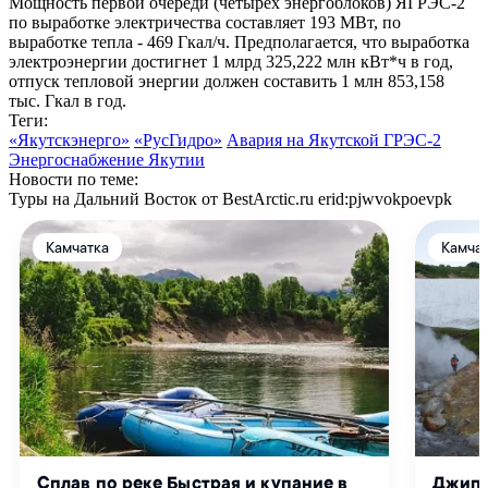
Мощность первой очереди (четырех энергоблоков) ЯГРЭС-2
по выработке электричества составляет 193 МВт, по
выработке тепла - 469 Гкал/ч. Предполагается, что выработка
электроэнергии достигнет 1 млрд 325,222 млн кВт*ч в год,
отпуск тепловой энергии должен составить 1 млн 853,158
тыс. Гкал в год.
Теги:
«Якутскэнерго»
«РусГидро»
Авария на Якутской ГРЭС-2
Энергоснабжение Якутии
Новости по теме:
Туры на Дальний Восток от BestArctic.ru
erid:pjwvokpoevpk