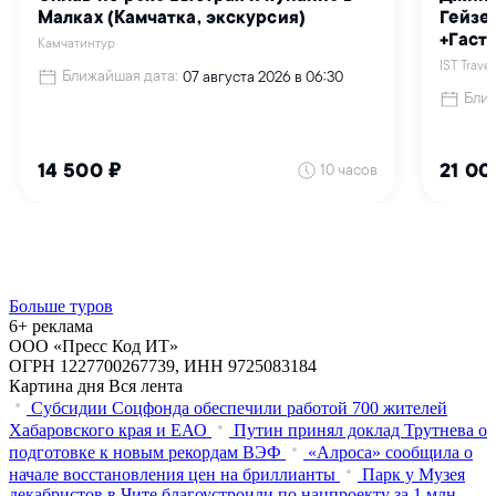
Больше туров
6+ реклама
ООО «Пресс Код ИТ»
ОГРН 1227700267739, ИНН 9725083184
Картина дня
Вся лента
Субсидии Соцфонда обеспечили работой 700 жителей
Хабаровского края и ЕАО
Путин принял доклад Трутнева о
подготовке к новым рекордам ВЭФ
«Алроса» сообщила о
начале восстановления цен на бриллианты
Парк у Музея
декабристов в Чите благоустроили по нацпроекту за 1 млн