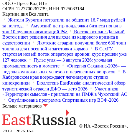
ООО «Пресс Код ИТ»
ОГРН 1227700267739, ИНН 9725083184
Картина дня
Вся лента
Жители Бурятии потратили на общепит 16,7 млрд рублей
за полгода
Амурский центр поддержки бизнеса попал в
топ 10 лучших организаций РФ
Востокгосплан: Дальний
Восток ищет решения для выхода из кадрового кризиса в
судостроении
Якутские аграрии получили более 630 тонн
топлива для посевной и заготовки кормов
В СахГУ
стартовал новый поток операторов дронов: курс прошли уже
127 человек
Пульс угля — 3 августа 2026: угольная
промышленность в моменте
«Энергия Сахалина-2026» —
под знаком локальных успехов и нерешенных вопросов
В
Хабаровском крае возрождают легендарную студию
кинохроники
Бюллетень EastRussia: аналитический обзор
туристической отрасли ДФО — лето 2026
Участников
«Территории смыслов» пригласили на ПМЖ в Чукотский АО
Опубликована программа Спортивных игр ВЭФ-2026
Больше материалов
© ИА «Восток России»,
2013 - 2026
16+