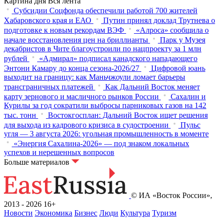
Картина дня
Вся лента
Субсидии Соцфонда обеспечили работой 700 жителей
Хабаровского края и ЕАО
Путин принял доклад Трутнева о
подготовке к новым рекордам ВЭФ
«Алроса» сообщила о
начале восстановления цен на бриллианты
Парк у Музея
декабристов в Чите благоустроили по нацпроекту за 1 млн
рублей
«Адмирал» подписал канадского нападающего
Энтони Камару до конца сезона-2026/27
Цифровой юань
выходит на границу: как Маньчжоули ломает барьеры
трансграничных платежей
Как Дальний Восток меняет
карту зернового и масличного рынков России
Сахалин и
Курилы за год сократили выбросы парниковых газов на 142
тыс. тонн
Востокгосплан: Дальний Восток ищет решения
для выхода из кадрового кризиса в судостроении
Пульс
угля — 3 августа 2026: угольная промышленность в моменте
«Энергия Сахалина-2026» — под знаком локальных
успехов и нерешенных вопросов
Больше материалов
© ИА «Восток России»,
2013 - 2026
16+
Новости
Экономика
Бизнес
Люди
Культура
Туризм