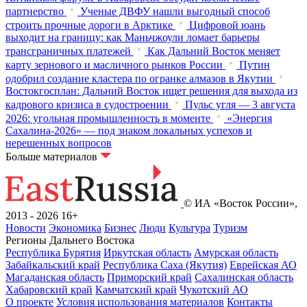
партнерство
Ученые ДВФУ нашли выгодный способ
строить прочные дороги в Арктике
Цифровой юань
выходит на границу: как Маньчжоули ломает барьеры
трансграничных платежей
Как Дальний Восток меняет
карту зернового и масличного рынков России
Путин
одобрил создание кластера по огранке алмазов в Якутии
Востокгосплан: Дальний Восток ищет решения для выхода из
кадрового кризиса в судостроении
Пульс угля — 3 августа
2026: угольная промышленность в моменте
«Энергия
Сахалина-2026» — под знаком локальных успехов и
нерешенных вопросов
Больше материалов
© ИА «Восток России»,
2013 - 2026
16+
Новости
Экономика
Бизнес
Люди
Культура
Туризм
Регионы Дальнего Востока
Республика Бурятия
Иркутская область
Амурская область
Забайкальский край
Республика Саха (Якутия)
Еврейская АО
Магаданская область
Приморский край
Сахалинская область
Хабаровский край
Камчатский край
Чукотский АО
О проекте
Условия использования материалов
Контакты