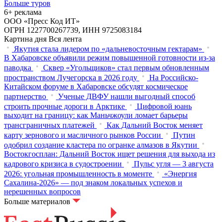
Больше туров
6+ реклама
ООО «Пресс Код ИТ»
ОГРН 1227700267739, ИНН 9725083184
Картина дня
Вся лента
Якутия стала лидером по «дальневосточным гектарам»
В Хабаровске объявили режим повышенной готовности из‑за
паводка
Сквер «Угольщиков» стал первым обновленным
пространством Лучегорска в 2026 году
На Российско-
Китайском форуме в Хабаровске обсудят космическое
партнерство
Ученые ДВФУ нашли выгодный способ
строить прочные дороги в Арктике
Цифровой юань
выходит на границу: как Маньчжоули ломает барьеры
трансграничных платежей
Как Дальний Восток меняет
карту зернового и масличного рынков России
Путин
одобрил создание кластера по огранке алмазов в Якутии
Востокгосплан: Дальний Восток ищет решения для выхода из
кадрового кризиса в судостроении
Пульс угля — 3 августа
2026: угольная промышленность в моменте
«Энергия
Сахалина-2026» — под знаком локальных успехов и
нерешенных вопросов
Больше материалов