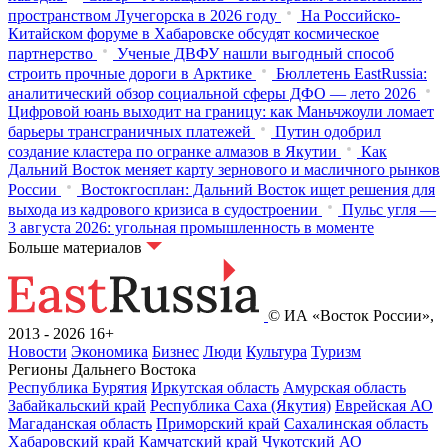
пространством Лучегорска в 2026 году
На Российско-
Китайском форуме в Хабаровске обсудят космическое
партнерство
Ученые ДВФУ нашли выгодный способ
строить прочные дороги в Арктике
Бюллетень EastRussia:
аналитический обзор социальной сферы ДФО — лето 2026
Цифровой юань выходит на границу: как Маньчжоули ломает
барьеры трансграничных платежей
Путин одобрил
создание кластера по огранке алмазов в Якутии
Как
Дальний Восток меняет карту зернового и масличного рынков
России
Востокгосплан: Дальний Восток ищет решения для
выхода из кадрового кризиса в судостроении
Пульс угля —
3 августа 2026: угольная промышленность в моменте
Больше материалов
© ИА «Восток России»,
2013 - 2026
16+
Новости
Экономика
Бизнес
Люди
Культура
Туризм
Регионы Дальнего Востока
Республика Бурятия
Иркутская область
Амурская область
Забайкальский край
Республика Саха (Якутия)
Еврейская АО
Магаданская область
Приморский край
Сахалинская область
Хабаровский край
Камчатский край
Чукотский АО