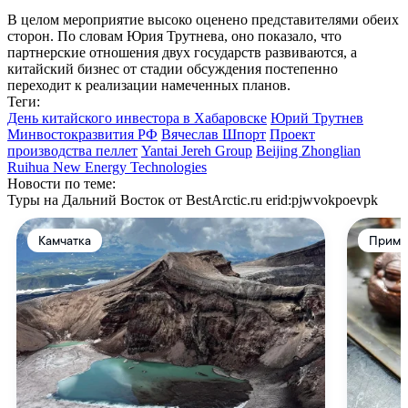
В целом мероприятие высоко оценено представителями обеих
сторон. По словам Юрия Трутнева, оно показало, что
партнерские отношения двух государств развиваются, а
китайский бизнес от стадии обсуждения постепенно
переходит к реализации намеченных планов.
Теги:
День китайского инвестора в Хабаровске
Юрий Трутнев
Минвостокразвития РФ
Вячеслав Шпорт
Проект
производства пеллет
Yantai Jereh Group
Beijing Zhonglian
Ruihua New Energy Technologies
Новости по теме:
Туры на Дальний Восток от BestArctic.ru
erid:pjwvokpoevpk