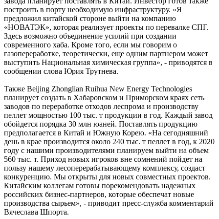
завода планирует поставлять в Китай. Инвестор готов также
построить в порту необходимую инфраструктуру. «Я
предложил китайской стороне выйти на компанию
«НОВАТЭК», которая реализует проекты по перевалке СПГ.
Здесь возможно объединение усилий при создании
современного хаба. Кроме того, если мы говорим о
газопереработке, теоретически, еще одним партнером может
выступить Национальная химическая группа», - приводятся в
сообщении слова Юрия Трутнева.
Также Beijing Zhonglian Ruihua New Energy Technologies
планирует создать в Хабаровском и Приморском краях сеть
заводов по переработке отходов леспрома и производству
пеллет мощностью 100 тыс. т продукции в год. Каждый завод
обойдется порядка 30 млн юаней. Поставлять продукцию
предполагается в Китай и Южную Корею. «На сегодняшний
день в крае производится около 240 тыс. т пеллет в год, к 2020
году с нашими производителями планируем выйти на объем
560 тыс. т. Приход новых игроков вне сомнений пойдет на
пользу нашему лесоперерабатывающему комплексу, создаст
конкуренцию. Мы открыты для новых совместных проектов.
Китайским коллегам готовы порекомендовать надежных
российских бизнес-партнеров, которые обеспечат новые
производства сырьем», - приводит пресс-служба комментарий
Вячеслава Шпорта.