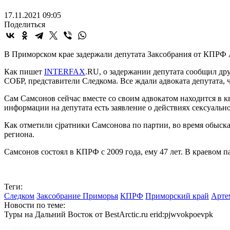
17.11.2021 09:05
Поделиться
В Приморском крае задержали депутата Заксобрания от КПРФ А
Как пишет
INTERFAX
.RU, о задержании депутата сообщил др
СОБР, представители Следкома. Все ждали адвоката депутата, 
Сам Самсонов сейчас вместе со своим адвокатом находится в к
информации на депутата есть заявление о действиях сексуальн
Как отметили сjратники Самсонова по партии, во время обыска
региона.
Самсонов состоял в КПРФ с 2009 года, ему 47 лет. В краевом п
Теги:
Следком
Заксобрание Приморья
КПРФ
Приморский край
Арте
Новости по теме:
Туры на Дальний Восток от BestArctic.ru
erid:pjwvokpoevpk