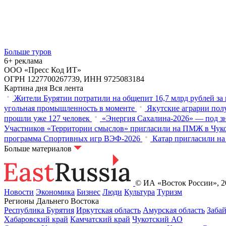
Больше туров
6+ реклама
ООО «Пресс Код ИТ»
ОГРН 1227700267739, ИНН 9725083184
Картина дня
Вся лента
Жители Бурятии потратили на общепит 16,7 млрд рублей за
угольная промышленность в моменте
Якутские аграрии полу
прошли уже 127 человек
«Энергия Сахалина-2026» — под з
Участников «Территории смыслов» пригласили на ПМЖ в Чук
программа Спортивных игр ВЭФ-2026
Катар пригласили на
Больше материалов
© ИА «Восток России», 20
Новости
Экономика
Бизнес
Люди
Культура
Туризм
Регионы Дальнего Востока
Республика Бурятия
Иркутская область
Амурская область
Заба
Хабаровский край
Камчатский край
Чукотский АО