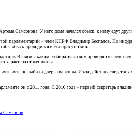
ртема Самсонова. У него дома начался обыск, к нему едут друг
угой парламентарий – член КПРФ Владимир Беспалов. По инфjр
чтобы обыск проводился в его присутствии.
вартире. В связи с каким разбирательством проводятся следстве
ого характера от женщины.
 чуть чуть не выбили дверь квартиры. Из-за действия следcтвия
арламенте он с 2011 года. С 2016 года – первый секретарь влад
м Самсонов