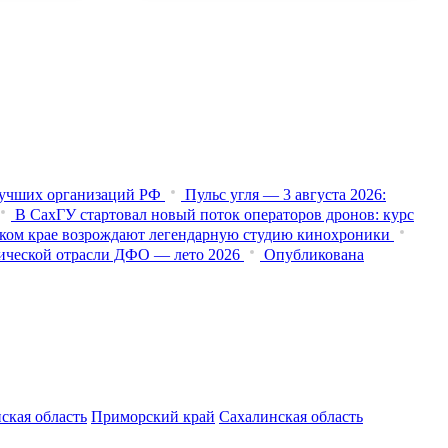
лучших организаций РФ
Пульс угля — 3 августа 2026:
В СахГУ стартовал новый поток операторов дронов: курс
ком крае возрождают легендарную студию кинохроники
тической отрасли ДФО — лето 2026
Опубликована
ская область
Приморский край
Сахалинская область