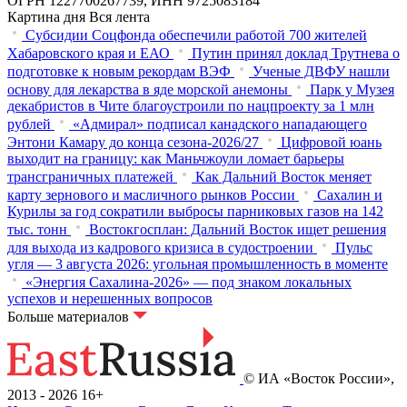
ОГРН 1227700267739, ИНН 9725083184
Картина дня
Вся лента
Субсидии Соцфонда обеспечили работой 700 жителей
Хабаровского края и ЕАО
Путин принял доклад Трутнева о
подготовке к новым рекордам ВЭФ
Ученые ДВФУ нашли
основу для лекарства в яде морской анемоны
Парк у Музея
декабристов в Чите благоустроили по нацпроекту за 1 млн
рублей
«Адмирал» подписал канадского нападающего
Энтони Камару до конца сезона-2026/27
Цифровой юань
выходит на границу: как Маньчжоули ломает барьеры
трансграничных платежей
Как Дальний Восток меняет
карту зернового и масличного рынков России
Сахалин и
Курилы за год сократили выбросы парниковых газов на 142
тыс. тонн
Востокгосплан: Дальний Восток ищет решения
для выхода из кадрового кризиса в судостроении
Пульс
угля — 3 августа 2026: угольная промышленность в моменте
«Энергия Сахалина-2026» — под знаком локальных
успехов и нерешенных вопросов
Больше материалов
© ИА «Восток России»,
2013 - 2026
16+