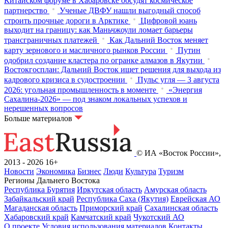
Китайском форуме в Хабаровске обсудят космическое
партнерство
Ученые ДВФУ нашли выгодный способ
строить прочные дороги в Арктике
Цифровой юань
выходит на границу: как Маньчжоули ломает барьеры
трансграничных платежей
Как Дальний Восток меняет
карту зернового и масличного рынков России
Путин
одобрил создание кластера по огранке алмазов в Якутии
Востокгосплан: Дальний Восток ищет решения для выхода из
кадрового кризиса в судостроении
Пульс угля — 3 августа
2026: угольная промышленность в моменте
«Энергия
Сахалина-2026» — под знаком локальных успехов и
нерешенных вопросов
Больше материалов
© ИА «Восток России»,
2013 - 2026
16+
Новости
Экономика
Бизнес
Люди
Культура
Туризм
Регионы Дальнего Востока
Республика Бурятия
Иркутская область
Амурская область
Забайкальский край
Республика Саха (Якутия)
Еврейская АО
Магаданская область
Приморский край
Сахалинская область
Хабаровский край
Камчатский край
Чукотский АО
О проекте
Условия использования материалов
Контакты