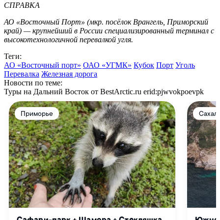
СПРАВКА
АО «Восточный Порт» (мкр. посёлок Врангель, Приморский
край) — крупнейший в России специализированный терминал с
высокотехнологичной перевалкой угля.
Теги:
АО «Восточный порт»
ОАО «УГМК»
Кубок
Порт
Уголь
Перевалка
Железная дорога
Новости по теме:
Туры на Дальний Восток от BestArctic.ru
erid:pjwvokpoevpk