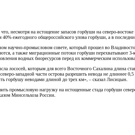
то, несмотря на истощение запасов горбуши на северо-востоке 
ем 40% ежегодного общероссийского улова горбуши, а в последние
ном научно-промысловом совете, который прошел во Владивосток
лняются, а также миграционные потоки горбуши перехватывают 
новления водных биоресурсов перед их коммерческим использов
ла лососей, которым для всего Восточного Сахалина длина ста
веро-западной части острова разрешить невода не длиннее 0,5 км
овить горбушу неводами длиной до трех км», – сказал Лисицын.
ть промысловую нагрузку на истощенные стада горбуши северо
казом Минсельхоза России.