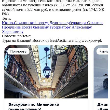
Карепкин и министр сельского хозяйства Николай Борисов
обвиняются получении взяток (ч. 5, 6 ст. 290 УК РФ) общей
суммой почти 522 млн руб. и отмывании денег (ст. 174.1 УК
РФ).
Теги:
Южно-Сахалинский горсуд
Дело экс-губернатора Сахалина
Продление ареста бывшему губернатору Александру
Хорошавину
Новости по теме:
Туры на Дальний Восток от BestArctic.ru
erid:pjwvokpoevpk