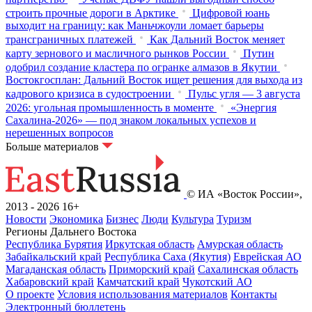
строить прочные дороги в Арктике
Цифровой юань
выходит на границу: как Маньчжоули ломает барьеры
трансграничных платежей
Как Дальний Восток меняет
карту зернового и масличного рынков России
Путин
одобрил создание кластера по огранке алмазов в Якутии
Востокгосплан: Дальний Восток ищет решения для выхода из
кадрового кризиса в судостроении
Пульс угля — 3 августа
2026: угольная промышленность в моменте
«Энергия
Сахалина-2026» — под знаком локальных успехов и
нерешенных вопросов
Больше материалов
© ИА «Восток России»,
2013 - 2026
16+
Новости
Экономика
Бизнес
Люди
Культура
Туризм
Регионы Дальнего Востока
Республика Бурятия
Иркутская область
Амурская область
Забайкальский край
Республика Саха (Якутия)
Еврейская АО
Магаданская область
Приморский край
Сахалинская область
Хабаровский край
Камчатский край
Чукотский АО
О проекте
Условия использования материалов
Контакты
Электронный бюллетень