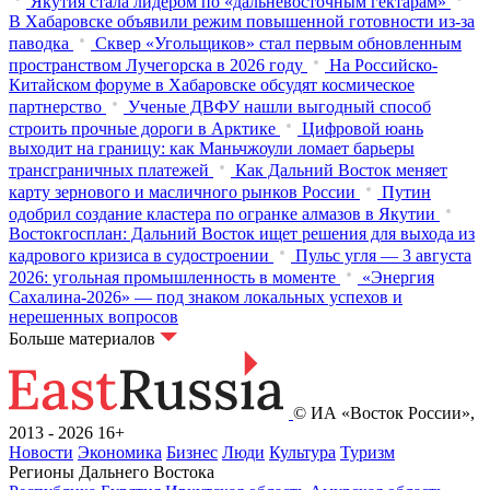
Якутия стала лидером по «дальневосточным гектарам»
В Хабаровске объявили режим повышенной готовности из‑за
паводка
Сквер «Угольщиков» стал первым обновленным
пространством Лучегорска в 2026 году
На Российско-
Китайском форуме в Хабаровске обсудят космическое
партнерство
Ученые ДВФУ нашли выгодный способ
строить прочные дороги в Арктике
Цифровой юань
выходит на границу: как Маньчжоули ломает барьеры
трансграничных платежей
Как Дальний Восток меняет
карту зернового и масличного рынков России
Путин
одобрил создание кластера по огранке алмазов в Якутии
Востокгосплан: Дальний Восток ищет решения для выхода из
кадрового кризиса в судостроении
Пульс угля — 3 августа
2026: угольная промышленность в моменте
«Энергия
Сахалина-2026» — под знаком локальных успехов и
нерешенных вопросов
Больше материалов
© ИА «Восток России»,
2013 - 2026
16+
Новости
Экономика
Бизнес
Люди
Культура
Туризм
Регионы Дальнего Востока