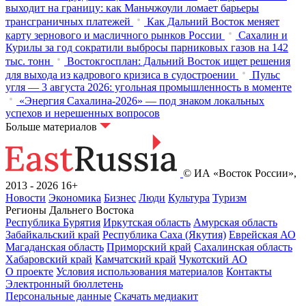
выходит на границу: как Маньчжоули ломает барьеры
трансграничных платежей
Как Дальний Восток меняет
карту зернового и масличного рынков России
Сахалин и
Курилы за год сократили выбросы парниковых газов на 142
тыс. тонн
Востокгосплан: Дальний Восток ищет решения
для выхода из кадрового кризиса в судостроении
Пульс
угля — 3 августа 2026: угольная промышленность в моменте
«Энергия Сахалина-2026» — под знаком локальных
успехов и нерешенных вопросов
Больше материалов
© ИА «Восток России»,
2013 - 2026
16+
Новости
Экономика
Бизнес
Люди
Культура
Туризм
Регионы Дальнего Востока
Республика Бурятия
Иркутская область
Амурская область
Забайкальский край
Республика Саха (Якутия)
Еврейская АО
Магаданская область
Приморский край
Сахалинская область
Хабаровский край
Камчатский край
Чукотский АО
О проекте
Условия использования материалов
Контакты
Электронный бюллетень
Персональные данные
Скачать медиакит