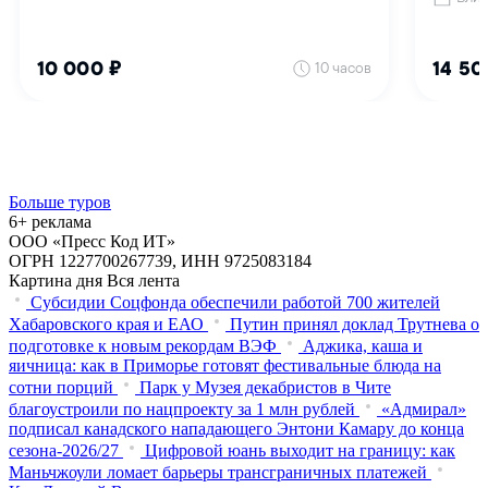
Больше туров
6+ реклама
ООО «Пресс Код ИТ»
ОГРН 1227700267739, ИНН 9725083184
Картина дня
Вся лента
Субсидии Соцфонда обеспечили работой 700 жителей
Хабаровского края и ЕАО
Путин принял доклад Трутнева о
подготовке к новым рекордам ВЭФ
Аджика, каша и
яичница: как в Приморье готовят фестивальные блюда на
сотни порций
Парк у Музея декабристов в Чите
благоустроили по нацпроекту за 1 млн рублей
«Адмирал»
подписал канадского нападающего Энтони Камару до конца
сезона-2026/27
Цифровой юань выходит на границу: как
Маньчжоули ломает барьеры трансграничных платежей