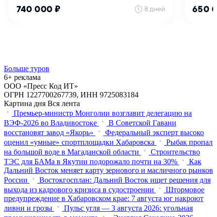
Больше туров
6+ реклама
ООО «Пресс Код ИТ»
ОГРН 1227700267739, ИНН 9725083184
Картина дня
Вся лента
Премьер-министр Монголии возглавит делегацию на
ВЭФ‑2026 во Владивостоке
В Советской Гавани
восстановят завод «Якорь»
Федеральный эксперт высоко
оценил «умные» спортплощадки Хабаровска
Рыбак пропал
на большой воде в Магаданской области
Строительство
ТЭС для БАМа в Якутии подорожало почти на 30%
Как
Дальний Восток меняет карту зернового и масличного рынков
России
Востокгосплан: Дальний Восток ищет решения для
выхода из кадрового кризиса в судостроении
Штормовое
предупреждение в Хабаровском крае: 7 августа юг накроют
ливни и грозы
Пульс угля — 3 августа 2026: угольная