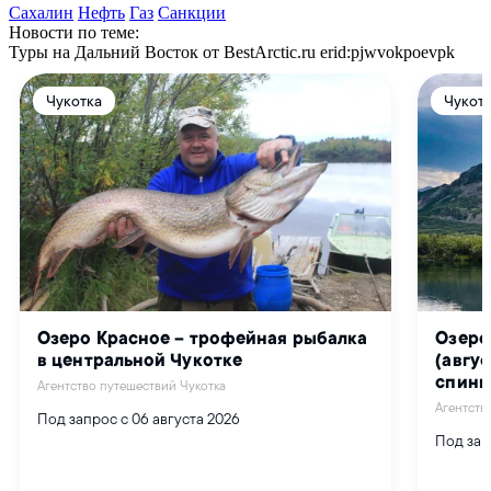
Сахалин
Нефть
Газ
Санкции
Новости по теме:
Туры на Дальний Восток от BestArctic.ru
erid:pjwvokpoevpk