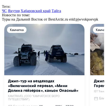
Теги:
ЧС
Якутия
Хабаровский край
Тайга
Новости по теме:
Туры на Дальний Восток от BestArctic.ru
erid:pjwvokpoevpk