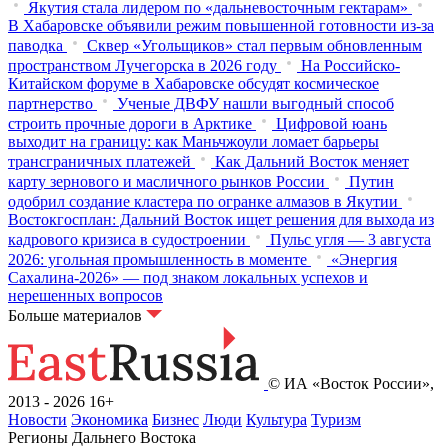
Якутия стала лидером по «дальневосточным гектарам»
В Хабаровске объявили режим повышенной готовности из‑за
паводка
Сквер «Угольщиков» стал первым обновленным
пространством Лучегорска в 2026 году
На Российско-
Китайском форуме в Хабаровске обсудят космическое
партнерство
Ученые ДВФУ нашли выгодный способ
строить прочные дороги в Арктике
Цифровой юань
выходит на границу: как Маньчжоули ломает барьеры
трансграничных платежей
Как Дальний Восток меняет
карту зернового и масличного рынков России
Путин
одобрил создание кластера по огранке алмазов в Якутии
Востокгосплан: Дальний Восток ищет решения для выхода из
кадрового кризиса в судостроении
Пульс угля — 3 августа
2026: угольная промышленность в моменте
«Энергия
Сахалина-2026» — под знаком локальных успехов и
нерешенных вопросов
Больше материалов
© ИА «Восток России»,
2013 - 2026
16+
Новости
Экономика
Бизнес
Люди
Культура
Туризм
Регионы Дальнего Востока