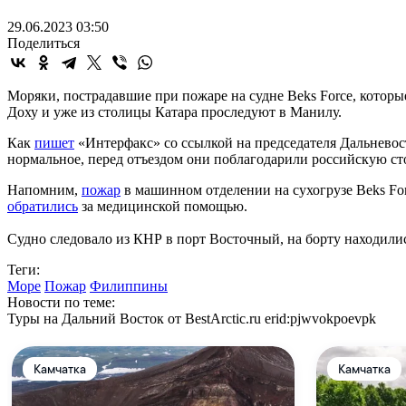
29.06.2023 03:50
Поделиться
Моряки, пострадавшие при пожаре на судне Beks Force, которы
Доху и уже из столицы Катара проследуют в Манилу.
Как
пишет
«Интерфакс» со ссылкой на председателя Дальнево
нормальное, перед отъездом они поблагодарили российскую ст
Напомним,
пожар
в машинном отделении на сухогрузе Beks For
обратились
за медицинской помощью.
Судно следовало из КНР в порт Восточный, на борту находилис
Теги:
Море
Пожар
Филиппины
Новости по теме:
Туры на Дальний Восток от BestArctic.ru
erid:pjwvokpoevpk