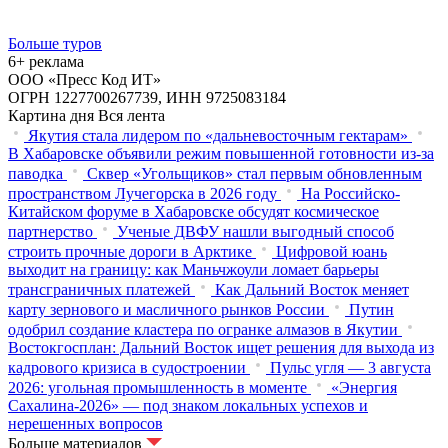
Больше туров
6+ реклама
ООО «Пресс Код ИТ»
ОГРН 1227700267739, ИНН 9725083184
Картина дня
Вся лента
Якутия стала лидером по «дальневосточным гектарам»
В Хабаровске объявили режим повышенной готовности из‑за
паводка
Сквер «Угольщиков» стал первым обновленным
пространством Лучегорска в 2026 году
На Российско-
Китайском форуме в Хабаровске обсудят космическое
партнерство
Ученые ДВФУ нашли выгодный способ
строить прочные дороги в Арктике
Цифровой юань
выходит на границу: как Маньчжоули ломает барьеры
трансграничных платежей
Как Дальний Восток меняет
карту зернового и масличного рынков России
Путин
одобрил создание кластера по огранке алмазов в Якутии
Востокгосплан: Дальний Восток ищет решения для выхода из
кадрового кризиса в судостроении
Пульс угля — 3 августа
2026: угольная промышленность в моменте
«Энергия
Сахалина-2026» — под знаком локальных успехов и
нерешенных вопросов
Больше материалов