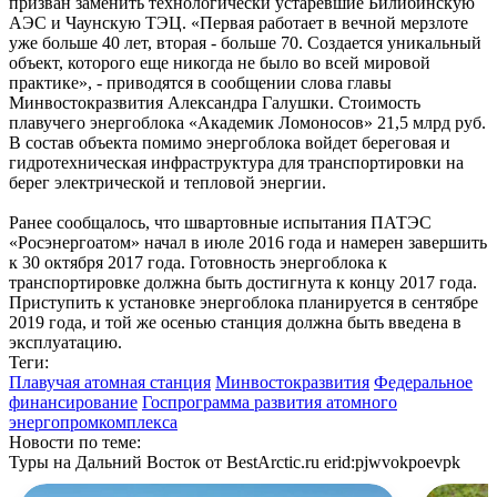
призван заменить технологически устаревшие Билибинскую
АЭС и Чаунскую ТЭЦ. «Первая работает в вечной мерзлоте
уже больше 40 лет, вторая - больше 70. Создается уникальный
объект, которого еще никогда не было во всей мировой
практике», - приводятся в сообщении слова главы
Минвостокразвития Александра Галушки. Стоимость
плавучего энергоблока «Академик Ломоносов» 21,5 млрд руб.
В состав объекта помимо энергоблока войдет береговая и
гидротехническая инфраструктура для транспортировки на
берег электрической и тепловой энергии.
Ранее сообщалось, что швартовные испытания ПАТЭС
«Росэнергоатом» начал в июле 2016 года и намерен завершить
к 30 октября 2017 года. Готовность энергоблока к
транспортировке должна быть достигнута к концу 2017 года.
Приступить к установке энергоблока планируется в сентябре
2019 года, и той же осенью станция должна быть введена в
эксплуатацию.
Теги:
Плавучая атомная станция
Минвостокразвития
Федеральное
финансирование
Госпрограмма развития атомного
энергопромкомплекса
Новости по теме:
Туры на Дальний Восток от BestArctic.ru
erid:pjwvokpoevpk