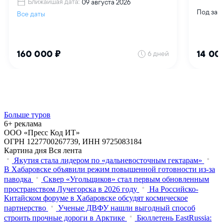
Больше туров
6+ реклама
ООО «Пресс Код ИТ»
ОГРН 1227700267739, ИНН 9725083184
Картина дня
Вся лента
Якутия стала лидером по «дальневосточным гектарам»
В Хабаровске объявили режим повышенной готовности из‑за
паводка
Сквер «Угольщиков» стал первым обновленным
пространством Лучегорска в 2026 году
На Российско-
Китайском форуме в Хабаровске обсудят космическое
партнерство
Ученые ДВФУ нашли выгодный способ
строить прочные дороги в Арктике
Бюллетень EastRussia: