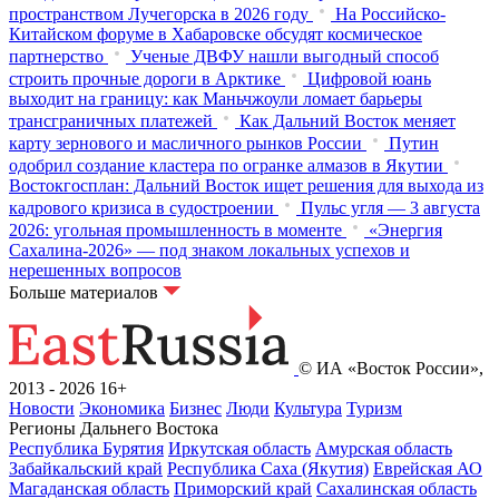
пространством Лучегорска в 2026 году
На Российско-
Китайском форуме в Хабаровске обсудят космическое
партнерство
Ученые ДВФУ нашли выгодный способ
строить прочные дороги в Арктике
Цифровой юань
выходит на границу: как Маньчжоули ломает барьеры
трансграничных платежей
Как Дальний Восток меняет
карту зернового и масличного рынков России
Путин
одобрил создание кластера по огранке алмазов в Якутии
Востокгосплан: Дальний Восток ищет решения для выхода из
кадрового кризиса в судостроении
Пульс угля — 3 августа
2026: угольная промышленность в моменте
«Энергия
Сахалина-2026» — под знаком локальных успехов и
нерешенных вопросов
Больше материалов
© ИА «Восток России»,
2013 - 2026
16+
Новости
Экономика
Бизнес
Люди
Культура
Туризм
Регионы Дальнего Востока
Республика Бурятия
Иркутская область
Амурская область
Забайкальский край
Республика Саха (Якутия)
Еврейская АО
Магаданская область
Приморский край
Сахалинская область