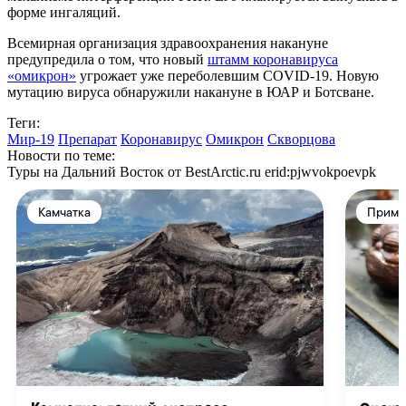
форме ингаляций.
Всемирная организация здравоохранения накануне
предупредила о том, что новый
штамм коронавируса
«омикрон»
угрожает уже переболевшим COVID-19. Новую
мутацию вируса обнаружили накануне в ЮАР и Ботсване.
Теги:
Мир-19
Препарат
Коронавирус
Омикрон
Скворцова
Новости по теме:
Туры на Дальний Восток от BestArctic.ru
erid:pjwvokpoevpk