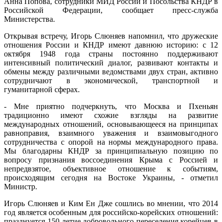
Анна Попова, сотрудники МИД России и Посольства КНДР в
Российской Федерации, сообщает пресс-служба
Министерства.
Открывая встречу, Игорь Слюняев напомнил, что дружеские
отношения России и КНДР имеют давнюю историю: с 12
октября 1948 года страны постоянно поддерживают
интенсивный политический диалог, развивают контакты и
обмены между различными ведомствами двух стран, активно
сотрудничают в экономической, транспортной и
гуманитарной сферах.
- Мне приятно подчеркнуть, что Москва и Пхеньян
традиционно имеют схожие взгляды на развитие
международных отношений, основывающееся на принципах
равноправия, взаимного уважения и взаимовыгодного
сотрудничества с опорой на нормы международного права.
Мы благодарны КНДР за принципиальную позицию по
вопросу признания воссоединения Крыма с Россией и
непредвзятое, объективное отношение к событиям,
происходящим сегодня на Востоке Украины, - отметил
Министр.
Игорь Слюняев и Ким Ен Дже сошлись во мнении, что 2014
год является особенным для российско-корейских отношений:
празднуется 150-летие добровольного переселения корейцев в