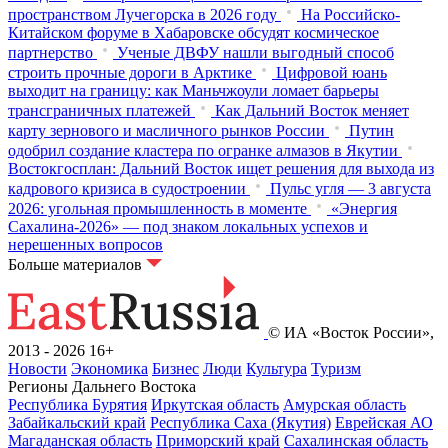
пространством Лучегорска в 2026 году
На Российско-
Китайском форуме в Хабаровске обсудят космическое
партнерство
Ученые ДВФУ нашли выгодный способ
строить прочные дороги в Арктике
Цифровой юань
выходит на границу: как Маньчжоули ломает барьеры
трансграничных платежей
Как Дальний Восток меняет
карту зернового и масличного рынков России
Путин
одобрил создание кластера по огранке алмазов в Якутии
Востокгосплан: Дальний Восток ищет решения для выхода из
кадрового кризиса в судостроении
Пульс угля — 3 августа
2026: угольная промышленность в моменте
«Энергия
Сахалина-2026» — под знаком локальных успехов и
нерешенных вопросов
Больше материалов
© ИА «Восток России»,
2013 - 2026
16+
Новости
Экономика
Бизнес
Люди
Культура
Туризм
Регионы Дальнего Востока
Республика Бурятия
Иркутская область
Амурская область
Забайкальский край
Республика Саха (Якутия)
Еврейская АО
Магаданская область
Приморский край
Сахалинская область