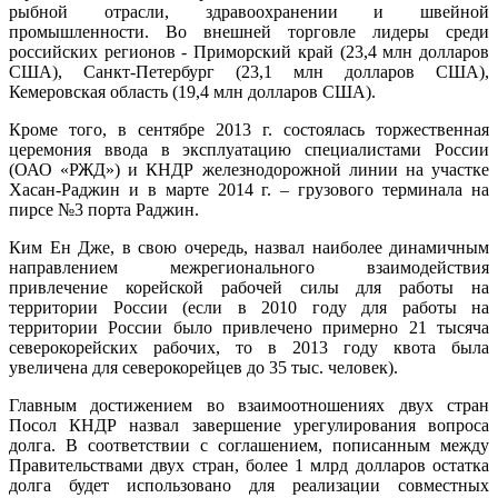
рыбной отрасли, здравоохранении и швейной
промышленности. Во внешней торговле лидеры среди
российских регионов - Приморский край (23,4 млн долларов
США), Санкт-Петербург (23,1 млн долларов США),
Кемеровская область (19,4 млн долларов США).
Кроме того, в сентябре 2013 г. состоялась торжественная
церемония ввода в эксплуатацию специалистами России
(ОАО «РЖД») и КНДР железнодорожной линии на участке
Хасан-Раджин и в марте 2014 г. – грузового терминала на
пирсе №3 порта Раджин.
Ким Ен Дже, в свою очередь, назвал наиболее динамичным
направлением межрегионального взаимодействия
привлечение корейской рабочей силы для работы на
территории России (если в 2010 году для работы на
территории России было привлечено примерно 21 тысяча
северокорейских рабочих, то в 2013 году квота была
увеличена для северокорейцев до 35 тыс. человек).
Главным достижением во взаимоотношениях двух стран
Посол КНДР назвал завершение урегулирования вопроса
долга. В соответствии с соглашением, пописанным между
Правительствами двух стран, более 1 млрд долларов остатка
долга будет использовано для реализации совместных