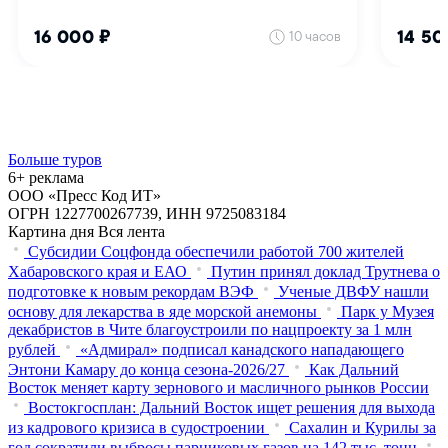
Больше туров
6+ реклама
ООО «Пресс Код ИТ»
ОГРН 1227700267739, ИНН 9725083184
Картина дня
Вся лента
Субсидии Соцфонда обеспечили работой 700 жителей
Хабаровского края и ЕАО
Путин принял доклад Трутнева о
подготовке к новым рекордам ВЭФ
Ученые ДВФУ нашли
основу для лекарства в яде морской анемоны
Парк у Музея
декабристов в Чите благоустроили по нацпроекту за 1 млн
рублей
«Адмирал» подписал канадского нападающего
Энтони Камару до конца сезона-2026/27
Как Дальний
Восток меняет карту зернового и масличного рынков России
Востокгосплан: Дальний Восток ищет решения для выхода
из кадрового кризиса в судостроении
Сахалин и Курилы за
год сократили выбросы парниковых газов на 142 тыс. тонн