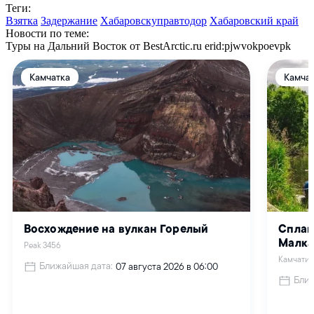
Теги:
Взятка
Задержание
Хабаровскуправтодор
Хабаровский край
Новости по теме:
Туры на Дальний Восток от BestArctic.ru
erid:pjwvokpoevpk