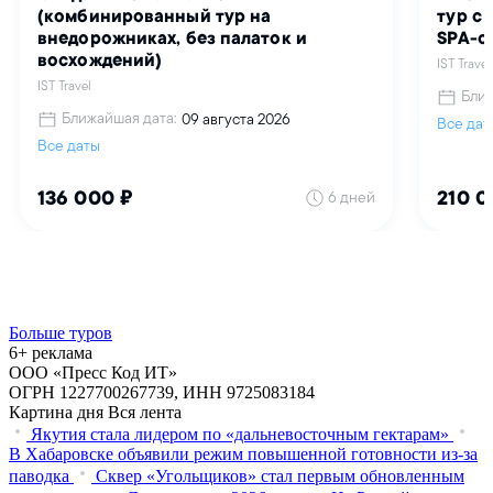
Больше туров
6+ реклама
ООО «Пресс Код ИТ»
ОГРН 1227700267739, ИНН 9725083184
Картина дня
Вся лента
Якутия стала лидером по «дальневосточным гектарам»
В Хабаровске объявили режим повышенной готовности из‑за
паводка
Сквер «Угольщиков» стал первым обновленным