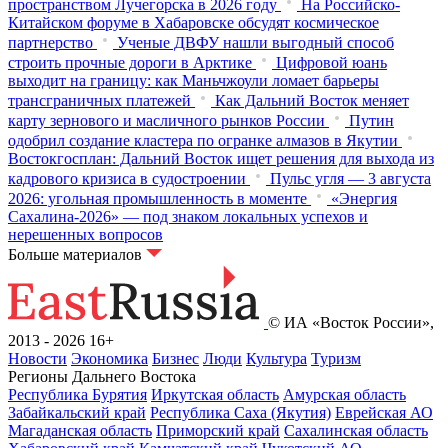
пространством Лучегорска в 2026 году
На Российско-
Китайском форуме в Хабаровске обсудят космическое
партнерство
Ученые ДВФУ нашли выгодный способ
строить прочные дороги в Арктике
Цифровой юань
выходит на границу: как Маньчжоули ломает барьеры
трансграничных платежей
Как Дальний Восток меняет
карту зернового и масличного рынков России
Путин
одобрил создание кластера по огранке алмазов в Якутии
Востокгосплан: Дальний Восток ищет решения для выхода из
кадрового кризиса в судостроении
Пульс угля — 3 августа
2026: угольная промышленность в моменте
«Энергия
Сахалина-2026» — под знаком локальных успехов и
нерешенных вопросов
Больше материалов
© ИА «Восток России»,
2013 - 2026
16+
Новости
Экономика
Бизнес
Люди
Культура
Туризм
Регионы Дальнего Востока
Республика Бурятия
Иркутская область
Амурская область
Забайкальский край
Республика Саха (Якутия)
Еврейская АО
Магаданская область
Приморский край
Сахалинская область