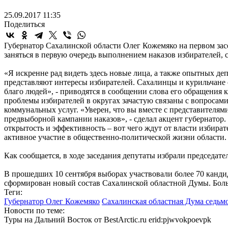
25.09.2017 11:35
Поделиться
Губернатор Сахалинской области Олег Кожемяко на первом зас
заняться в первую очередь выполнением наказов избирателей, 
«Я искренне рад видеть здесь новые лица, а также опытных де
представляют интересы избирателей. Сахалинцы и курильчане о
благо людей», - приводятся в сообщении слова его обращения
проблемы избирателей в округах зачастую связаны с вопросами
коммунальных услуг. «Уверен, что вы вместе с представителям
предвыборной кампании наказов», - сделал акцент губернатор.
открытость и эффективность – вот чего ждут от власти избира
активное участие в общественно-политической жизни области. 
Как сообщается, в ходе заседания депутаты избрали председа
В прошедших 10 сентября выборах участвовали более 70 канди
сформирован новый состав Сахалинской областной Думы. Боль
Теги:
Губернатор Олег Кожемяко
Сахалинская областная Дума седьм
Новости по теме:
Туры на Дальний Восток от BestArctic.ru
erid:pjwvokpoevpk