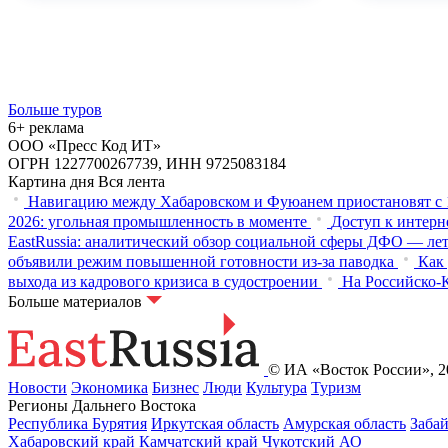
Больше туров
6+ реклама
ООО «Пресс Код ИТ»
ОГРН 1227700267739, ИНН 9725083184
Картина дня
Вся лента
Навигацию между Хабаровском и Фуюанем приостановят с 1
2026: угольная промышленность в моменте
Доступ к интерне
EastRussia: аналитический обзор социальной сферы ДФО — лет
объявили режим повышенной готовности из‑за паводка
Как
выхода из кадрового кризиса в судостроении
На Российско-К
Больше материалов
© ИА «Восток России», 20
Новости
Экономика
Бизнес
Люди
Культура
Туризм
Регионы Дальнего Востока
Республика Бурятия
Иркутская область
Амурская область
Заба
Хабаровский край
Камчатский край
Чукотский АО