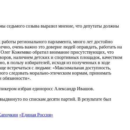
умы седьмого созыва выразил мнение, что депутаты должны
х работы регионального парламента, много лет достойно
чно, очень важно это доверие людей оправдать, работать на
ы. Олег Кожемяко обратил внимание присутствующих, что
дворов, наличием детских и спортивных площадок, качеством
о, в пользу избирателей, исходя из полученных в ходе
аще встречаться с людьми: «Максимальная доступность,
трого следовать морально-этическим нормам, принимать
и обязанности».
-спикером избран единоросс Александр Ивашов.
ыдвинуто по спискам десяти партий. В результате был
Хапочкин
«Единая Россия»