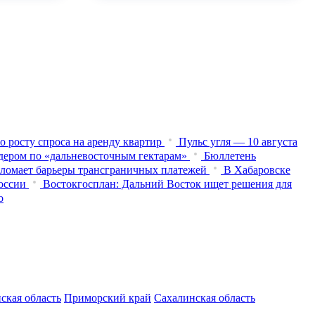
о росту спроса на аренду квартир
Пульс угля — 10 августа
дером по «дальневосточным гектарам»
Бюллетень
 ломает барьеры трансграничных платежей
В Хабаровске
оссии
Востокгосплан: Дальний Восток ищет решения для
о
ская область
Приморский край
Сахалинская область