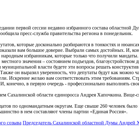
едании первой сессии недавно избранного состава областной Д
сообщила пресс-служба правительства региона в понедельник.
путатов, которые досконально разбираются в тонкостях и нюанса
казали вам большое доверие. Выбрали самых достойных. И, коне
 к народным избранникам, которые только что получили мандат
 местного значения – состоянием подъездов, благоустройством 
и муниципальной власти будете эти вопросы решать конструктивн
 Также он выразил уверенность, что депутаты будут как можно ч
тели. Искренне желаю вам соответствовать этим требованиям. С
И, конечно, в первую очередь - профессионально выполнять сво
телем Сахалинской области единоросса Андрея Хапочкина. Вице
датов по одномандатным округам. Еще свыше 260 человек было в
шинство в нем составляют члены партии «Единая Россия».
ого созыва
Председатель Сахалинской областной Думы Андрей 