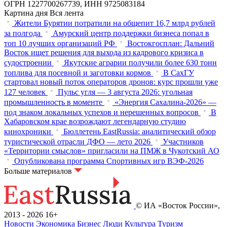
ОГРН 1227700267739, ИНН 9725083184
Картина дня
Вся лента
Жители Бурятии потратили на общепит 16,7 млрд рублей
за полгода
Амурский центр поддержки бизнеса попал в
топ 10 лучших организаций РФ
Востокгосплан: Дальний
Восток ищет решения для выхода из кадрового кризиса в
судостроении
Якутские аграрии получили более 630 тонн
топлива для посевной и заготовки кормов
В СахГУ
стартовал новый поток операторов дронов: курс прошли уже
127 человек
Пульс угля — 3 августа 2026: угольная
промышленность в моменте
«Энергия Сахалина-2026» —
под знаком локальных успехов и нерешенных вопросов
В
Хабаровском крае возрождают легендарную студию
кинохроники
Бюллетень EastRussia: аналитический обзор
туристической отрасли ДФО — лето 2026
Участников
«Территории смыслов» пригласили на ПМЖ в Чукотский АО
Опубликована программа Спортивных игр ВЭФ-2026
Больше материалов
© ИА «Восток России»,
2013 - 2026
16+
Новости
Экономика
Бизнес
Люди
Культура
Туризм