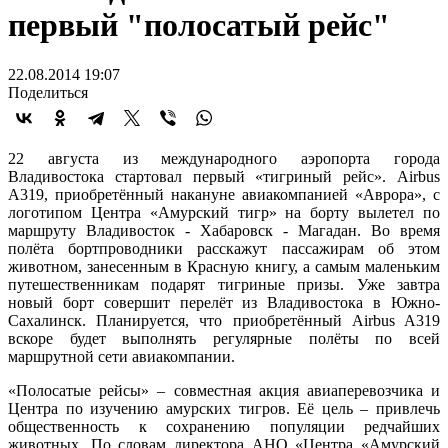
первый "полосатый рейс"
22.08.2014 19:07
Поделиться
22 августа из международного аэропорта города
Владивостока стартовал первый «тигриный рейс». Airbus
A319, приобретённый накануне авиакомпанией «Аврора», с
логотипом Центра «Амурский тигр» на борту вылетел по
маршруту Владивосток - Хабаровск - Магадан. Во время
полёта бортпроводники расскажут пассажирам об этом
животном, занесенным в Красную книгу, а самым маленьким
путешественникам подарят тигриные призы. Уже завтра
новый борт совершит перелёт из Владивостока в Южно-
Сахалинск. Планируется, что приобретённый Airbus A319
вскоре будет выполнять регулярные полёты по всей
маршрутной сети авиакомпании.
«Полосатые рейсы» – совместная акция авиаперевозчика и
Центра по изучению амурских тигров. Её цель – привлечь
общественность к сохранению популяции редчайших
животных. По словам директора АНО «Центра «Амурский