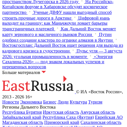
пространством Лучегорска в 2026 году
На Российско-
Китайском форуме в Хабаровске обсудят космическое
партнерство
Ученые ДВФУ нашли выгодный способ
строить прочные дороги в Арктике
Цифровой юань
выходит на границу: как Маньчжоули ломает барьеры
трансграничных платежей
Как Дальний Восток меняет
карту зернового и масличного рынков России
Путин
одобрил создание кластера по огранке алмазов в Якутии
Востокгосплан: Дальний Восток ищет решения для выхода из
кадрового кризиса в судостроении
Пульс угля — 3 августа
2026: угольная промышленность в моменте
«Энергия
Сахалина-2026» — под знаком локальных успехов и
нерешенных вопросов
Больше материалов
© ИА «Восток России»,
2013 - 2026
16+
Новости
Экономика
Бизнес
Люди
Культура
Туризм
Регионы Дальнего Востока
Республика Бурятия
Иркутская область
Амурская область
Забайкальский край
Республика Саха (Якутия)
Еврейская АО
Магаданская область
Приморский край
Сахалинская область