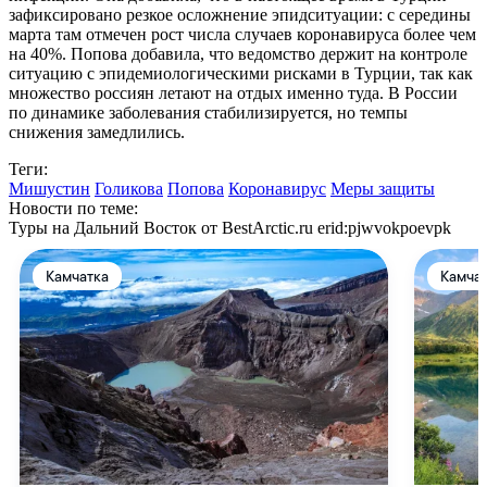
зафиксировано резкое осложнение эпидситуации: с середины
марта там отмечен рост числа случаев коронавируса более чем
на 40%. Попова добавила, что ведомство держит на контроле
ситуацию с эпидемиологическими рисками в Турции, так как
множество россиян летают на отдых именно туда. В России
по динамике заболевания стабилизируется, но темпы
снижения замедлились.
Теги:
Мишустин
Голикова
Попова
Коронавирус
Меры защиты
Новости по теме:
Туры на Дальний Восток от BestArctic.ru
erid:pjwvokpoevpk