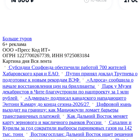
Больше туров
6+ реклама
ООО «Пресс Код ИТ»
ОГРН 1227700267739, ИНН 9725083184
Картина дня
Вся лента
Субсидии Соцфонда обеспечили работой 700 жителей
Хабаровского края и ЕАО
Путин принял доклад Трутнева о
подготовке к новым рекордам ВЭФ
«Алроса» сообщила о
начале восстановления цен на бриллианты
Парк у Музея
декабристов в Чите благоустроили по нацпроекту за 1 млн
рублей
«Адмирал» подписал канадского нападающего
Энтони Камару до конца сезона-2026/27
Цифровой юань
выходит на границу: как Маньчжоули ломает барьеры
трансграничных платежей
Как Дальний Восток меняет
карту зернового и масличного рынков России
Сахалин и
Курилы за год сократили выбросы парниковых газов на 142
тыс. тонн
Востокгосплан: Дальний Восток ищет решения