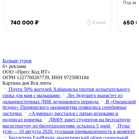
Больше туров
6+ реклама
ООО «Пресс Код ИТ»
ОГРН 1227700267739, ИНН 9725083184
Картина дня
Вся лента
Почти 50% жителей Хабаровска против испытательного
срока для мам с малышами
Лес будущего вырастет из
дальневосточных ДНК ледникового периода
В «Океанской
бездне» Приморского океанариума появились серебряные
ласточки
«Адмирал» расстался с пятью игроками и
подписал новичка
ДВФУ зовет студентов на бесплатную
магистратуру по биотехнологиям: осталось 5 дней
Пульс
угля — 10 августа 2026: угольная промышленность в моменте
Бюллетень EastRussia: аналитический обзор социальной