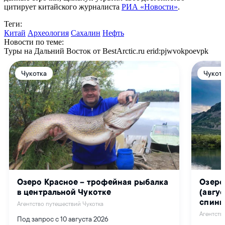
цитирует китайского журналиста
РИА «Новости»
.
Теги:
Китай
Археология
Сахалин
Нефть
Новости по теме:
Туры на Дальний Восток от BestArctic.ru
erid:pjwvokpoevpk