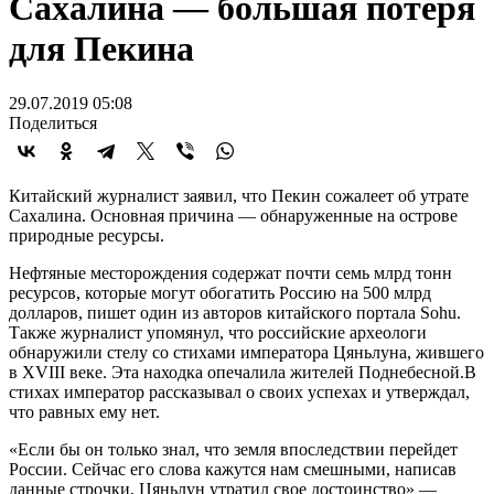
Сахалина — большая потеря
для Пекина
29.07.2019 05:08
Поделиться
Китайский журналист заявил, что Пекин сожалеет об утрате
Сахалина. Основная причина — обнаруженные на острове
природные ресурсы.
Нефтяные месторождения содержат почти семь млрд тонн
ресурсов, которые могут обогатить Россию на 500 млрд
долларов, пишет один из авторов китайского портала Sohu.
Также журналист упомянул, что российские археологи
обнаружили стелу со стихами императора Цяньлуна, жившего
в XVIII веке. Эта находка опечалила жителей Поднебесной.В
стихах император рассказывал о своих успехах и утверждал,
что равных ему нет.
«Если бы он только знал, что земля впоследствии перейдет
России. Сейчас его слова кажутся нам смешными, написав
данные строчки, Цяньлун утратил свое достоинство» —