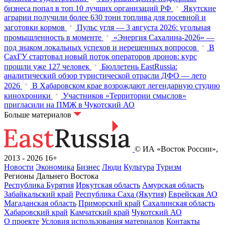
бизнеса попал в топ 10 лучших организаций РФ
Якутские
аграрии получили более 630 тонн топлива для посевной и
заготовки кормов
Пульс угля — 3 августа 2026: угольная
промышленность в моменте
«Энергия Сахалина-2026» —
под знаком локальных успехов и нерешенных вопросов
В
СахГУ стартовал новый поток операторов дронов: курс
прошли уже 127 человек
Бюллетень EastRussia:
аналитический обзор туристической отрасли ДФО — лето
2026
В Хабаровском крае возрождают легендарную студию
кинохроники
Участников «Территории смыслов»
пригласили на ПМЖ в Чукотский АО
Больше материалов
© ИА «Восток России»,
2013 - 2026
16+
Новости
Экономика
Бизнес
Люди
Культура
Туризм
Регионы Дальнего Востока
Республика Бурятия
Иркутская область
Амурская область
Забайкальский край
Республика Саха (Якутия)
Еврейская АО
Магаданская область
Приморский край
Сахалинская область
Хабаровский край
Камчатский край
Чукотский АО
О проекте
Условия использования материалов
Контакты