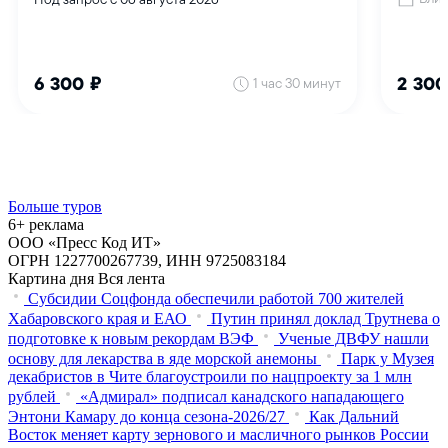
Больше туров
6+ реклама
ООО «Пресс Код ИТ»
ОГРН 1227700267739, ИНН 9725083184
Картина дня
Вся лента
Субсидии Соцфонда обеспечили работой 700 жителей
Хабаровского края и ЕАО
Путин принял доклад Трутнева о
подготовке к новым рекордам ВЭФ
Ученые ДВФУ нашли
основу для лекарства в яде морской анемоны
Парк у Музея
декабристов в Чите благоустроили по нацпроекту за 1 млн
рублей
«Адмирал» подписал канадского нападающего
Энтони Камару до конца сезона-2026/27
Как Дальний
Восток меняет карту зернового и масличного рынков России