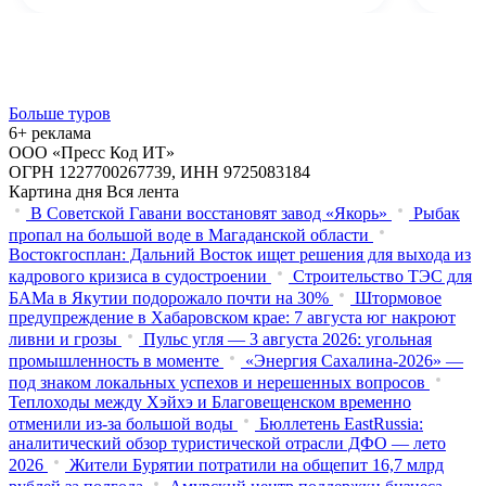
Больше туров
6+ реклама
ООО «Пресс Код ИТ»
ОГРН 1227700267739, ИНН 9725083184
Картина дня
Вся лента
В Советской Гавани восстановят завод «Якорь»
Рыбак
пропал на большой воде в Магаданской области
Востокгосплан: Дальний Восток ищет решения для выхода из
кадрового кризиса в судостроении
Строительство ТЭС для
БАМа в Якутии подорожало почти на 30%
Штормовое
предупреждение в Хабаровском крае: 7 августа юг накроют
ливни и грозы
Пульс угля — 3 августа 2026: угольная
промышленность в моменте
«Энергия Сахалина-2026» —
под знаком локальных успехов и нерешенных вопросов
Теплоходы между Хэйхэ и Благовещенском временно
отменили из-за большой воды
Бюллетень EastRussia:
аналитический обзор туристической отрасли ДФО — лето
2026
Жители Бурятии потратили на общепит 16,7 млрд