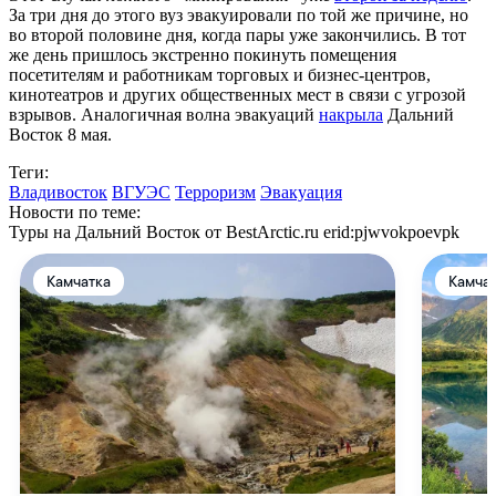
За три дня до этого вуз эвакуировали по той же причине, но
во второй половине дня, когда пары уже закончились. В тот
же день пришлось экстренно покинуть помещения
посетителям и работникам торговых и бизнес-центров,
кинотеатров и других общественных мест в связи с угрозой
взрывов. Аналогичная волна эвакуаций
накрыла
Дальний
Восток 8 мая.
Теги:
Владивосток
ВГУЭС
Терроризм
Эвакуация
Новости по теме:
Туры на Дальний Восток от BestArctic.ru
erid:pjwvokpoevpk