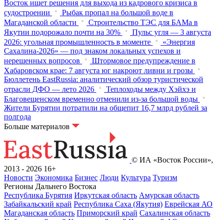
Восток ищет решения для выхода из кадрового кризиса в
судостроении
Рыбак пропал на большой воде в
Магаданской области
Строительство ТЭС для БАМа в
Якутии подорожало почти на 30%
Пульс угля — 3 августа
2026: угольная промышленность в моменте
«Энергия
Сахалина-2026» — под знаком локальных успехов и
нерешенных вопросов
Штормовое предупреждение в
Хабаровском крае: 7 августа юг накроют ливни и грозы
Бюллетень EastRussia: аналитический обзор туристической
отрасли ДФО — лето 2026
Теплоходы между Хэйхэ и
Благовещенском временно отменили из-за большой воды
Жители Бурятии потратили на общепит 16,7 млрд рублей за
полгода
Больше материалов
© ИА «Восток России»,
2013 - 2026
16+
Новости
Экономика
Бизнес
Люди
Культура
Туризм
Регионы Дальнего Востока
Республика Бурятия
Иркутская область
Амурская область
Забайкальский край
Республика Саха (Якутия)
Еврейская АО
Магаданская область
Приморский край
Сахалинская область