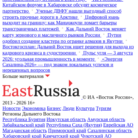
Китайском форуме в Хабаровске обсудят космическое
партнерство
Ученые ДВФУ нашли выгодный способ
строить прочные дороги в Арктике
Цифровой юань
выходит на границу: как Маньчжоули ломает барьеры
трансграничных платежей
Как Дальний Восток меняет
карту зернового и масличного рынков России
Путин
одобрил создание кластера по огранке алмазов в Якутии
Востокгосплан: Дальний Восток ищет решения для выхода из
кадрового кризиса в судостроении
Пульс угля — 3 августа
2026: угольная промышленность в моменте
«Энергия
Сахалина-2026» — под знаком локальных успехов и
нерешенных вопросов
Больше материалов
© ИА «Восток России»,
2013 - 2026
16+
Новости
Экономика
Бизнес
Люди
Культура
Туризм
Регионы Дальнего Востока
Республика Бурятия
Иркутская область
Амурская область
Забайкальский край
Республика Саха (Якутия)
Еврейская АО
Магаданская область
Приморский край
Сахалинская область
Хабаровский край
Камчатский край
Чукотский АО