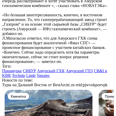
очередь рассматривают и хотят участвовать в Амурском
газохимическом комбинате », - сказал глава «НОВАТЭКа».
«Но большая заинтересованность, конечно, в восточном
направлении. То, что газоперерабатывающий завод строит
„Газпром“ и на основе этой сырьевой базы „СИБУР“ будет
строить (Амурский — ИФ) газохимический комбинат», —
добавил он.
Л.Михельсон отметил, что для Амурского ГХК схема
финансирования будет аналогичной «Ямал СПГ» —
проектное финансирование с участием китайских банков.
«Конечно. Сейчас надо определить хотя бы параметры
окончательные, сейчас не стоит вопрос решения
финансирования», — заметил он.
Теги:
Приамурье
СИБУР
Амурский ГХК
Амурский ГПЗ
CB&I и
KBR
Technip
Linde
Sinopec
Новости по теме:
Туры на Дальний Восток от BestArctic.ru
erid:pjwvokpoevpk