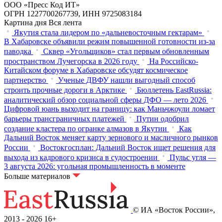
ООО «Пресс Код ИТ»
ОГРН 1227700267739, ИНН 9725083184
Картина дня
Вся лента
Якутия стала лидером по «дальневосточным гектарам»
В Хабаровске объявили режим повышенной готовности из‑за
паводка
Сквер «Угольщиков» стал первым обновленным
пространством Лучегорска в 2026 году
На Российско-
Китайском форуме в Хабаровске обсудят космическое
партнерство
Ученые ДВФУ нашли выгодный способ
строить прочные дороги в Арктике
Бюллетень EastRussia:
аналитический обзор социальной сферы ДФО — лето 2026
Цифровой юань выходит на границу: как Маньчжоули ломает
барьеры трансграничных платежей
Путин одобрил
создание кластера по огранке алмазов в Якутии
Как
Дальний Восток меняет карту зернового и масличного рынков
России
Востокгосплан: Дальний Восток ищет решения для
выхода из кадрового кризиса в судостроении
Пульс угля —
3 августа 2026: угольная промышленность в моменте
Больше материалов
© ИА «Восток России»,
2013 - 2026
16+