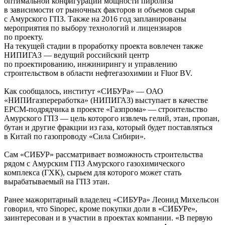
оптимальной конфигурации мощности пиролиза
в зависимости от рыночных факторов и объемов сырья
с Амурского ГПЗ. Также на 2016 год запланированы
мероприятия по выбору технологий и лицензиаров
по проекту.
На текущей стадии в проработку проекта вовлечен также
НИПИГАЗ — ведущий российский центр
по проектированию, инжинирингу и управлению
строительством в области нефтегазохимии и Fluor BV.
Как сообщалось, институт «СИБУРа» — ОАО
«НИПИгазпереработка» (НИПИГАЗ) выступает в качестве
EPCM-подрядчика в проекте «Газпрома» — строительство
Амурского ГПЗ — цель которого извлечь гелий, этан, пропан,
бутан и другие фракции из газа, который будет поставляться
в Китай по газопроводу «Сила Сибири».
Сам «СИБУР» рассматривает возможность строительства
рядом с Амурским ГПЗ Амурского газохимического
комплекса (ГХК), сырьем для которого может стать
вырабатываемый на ГПЗ этан.
Ранее мажоритарный владелец «СИБУРа» Леонид Михельсон
говорил, что Sinopec, кроме покупки доли в «СИБУРе»,
заинтересован и в участии в проектах компании. «В первую