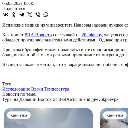
05.03.2021 05:45
Поделиться
Испанские медики из университета Наварры назвали лучшее с
Как пишет
РИА Новости
со ссылкой на
20 minutos,
чаще всего 
обладает противовоспалительными действиями. Однако при гр
При этом ибупрофен может подавлять синтез простагландинов 
боли, вызванной самыми разными причинами: от мигрени до л
Эксперты также отметили, что у парацетамола нет побочных эф
Теги:
Исследование
Врачи
Температура
Новости по теме:
Туры на Дальний Восток от BestArctic.ru
erid:pjwvokpoevpk