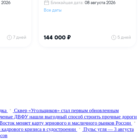
дка
Сквер «Угольщиков» стал первым обновленным
ченые ДВФУ нашли выгодный способ строить прочные дороги
Восток меняет карту зернового и масличного рынков России
 кадрового кризиса в судостроении
Пульс угля — 3 августа
осов