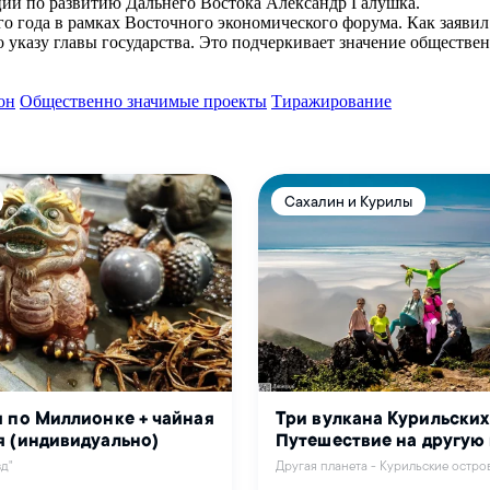
ции по развитию Дальнего Востока Александр Галушка.
го года в рамках Восточного экономического форума. Как заяви
 указу главы государства. Это подчеркивает значение обществе
он
Общественно значимые проекты
Тиражирование