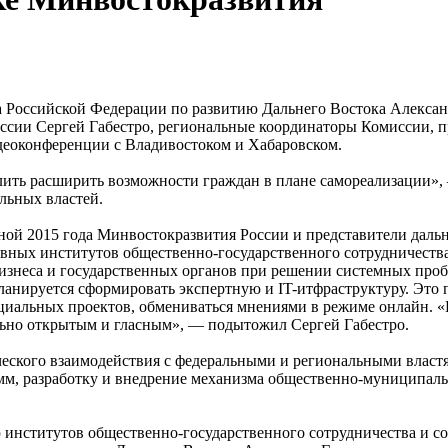
а Российской Федерации по развитию Дальнего Востока Алекса
иссии Сергей Габестро, региональные координаторы Комиссии, 
деоконференции с Владивостоком и Хабаровском.
ить расширить возможности граждан в плане самореализации»,
льных властей.
сной 2015 года Минвостокразвития России и представители да
ных институтов общественно-государственного сотрудничества
изнеса и государственных органов при решении системных проб
ланируется сформировать экспертную и IT-итфраструктуру. Это
иальных проектов, обмениваться мнениями в режиме онлайн. «
льно открытым и гласным», — подытожил Сергей Габестро.
еского взаимодействия с федеральными и региональными властям
м, разработку и внедрение механизма общественно-муниципаль
нститутов общественно-государственного сотрудничества и соц