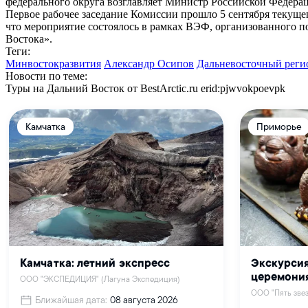
федерального округа возглавляет Министр Российской Федера
Первое рабочее заседание Комиссии прошло 5 сентября текуще
что мероприятие состоялось в рамках ВЭФ, организованного по
Востока».
Теги:
Минвостокразвития
Александр Осипов
Дальневосточный реги
Новости по теме:
Туры на Дальний Восток от BestArctic.ru
erid:pjwvokpoevpk