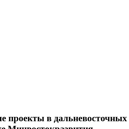
 проекты в дальневосточных 
ке Минвостокразвития