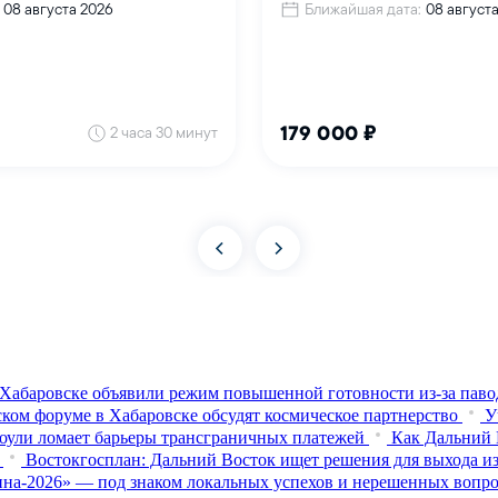
Хабаровске объявили режим повышенной готовности из‑за паво
ком форуме в Хабаровске обсудят космическое партнерство
У
оули ломает барьеры трансграничных платежей
Как Дальний 
Востокгосплан: Дальний Восток ищет решения для выхода из
на-2026» — под знаком локальных успехов и нерешенных вопр