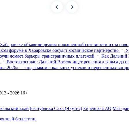
Хабаровске объявили режим повышенной готовности из‑за паво
ком форуме в Хабаровске обсудят космическое партнерство
У
оули ломает барьеры трансграничных платежей
Как Дальний 
Востокгосплан: Дальний Восток ищет решения для выхода из
на-2026» — под знаком локальных успехов и нерешенных вопр
13 - 2026
16+
йкальский край
Республика Саха (Якутия)
Еврейская АО
Магадан
ронный бюллетень