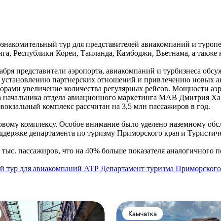
акомительный тур для представителей авиакомпаний и туропер
нга, Республики Кореи, Таиланда, Камбоджи, Вьетнама, а такж
екабря представители аэропорта, авиакомпаний и турбизнеса обс
т установлению партнерских отношений и привлечению новых 
торами увеличение количества регулярных рейсов. Мощности аэ
а начальника отдела авиационного маркетинга МАВ Дмитрия Хаз
вокзальный комплекс рассчитан на 3,5 млн пассажиров в год.
ртовому комплексу. Особое внимание было уделено наземному о
ддержке департамента по туризму Приморского края и Туристич
ыс. пассажиров, что на 40% больше показателя аналогичного п
й тур для авиакомпаний АТР
Департамент туризма Приморского