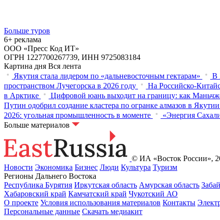
Больше туров
6+ реклама
ООО «Пресс Код ИТ»
ОГРН 1227700267739, ИНН 9725083184
Картина дня
Вся лента
Якутия стала лидером по «дальневосточным гектарам»
В 
пространством Лучегорска в 2026 году
На Российско-Китайс
в Арктике
Цифровой юань выходит на границу: как Маньчж
Путин одобрил создание кластера по огранке алмазов в Якутии
2026: угольная промышленность в моменте
«Энергия Сахали
Больше материалов
© ИА «Восток России», 20
Новости
Экономика
Бизнес
Люди
Культура
Туризм
Регионы Дальнего Востока
Республика Бурятия
Иркутская область
Амурская область
Заба
Хабаровский край
Камчатский край
Чукотский АО
О проекте
Условия использования материалов
Контакты
Элект
Персональные данные
Скачать медиакит