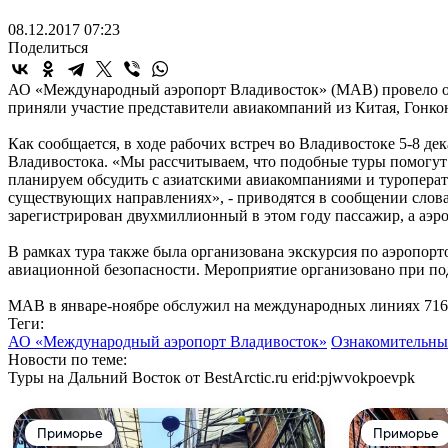
08.12.2017 07:23
Поделиться
АО «Международный аэропорт Владивосток» (МАВ) провело озн
приняли участие представители авиакомпаний из Китая, Гонко
Как сообщается, в ходе рабочих встреч во Владивостоке 5-8 д
Владивостока. «Мы рассчитываем, что подобные туры помогу
планируем обсудить с азиатскими авиакомпаниями и туропера
существующих направлениях», - приводятся в сообщении слов
зарегистрирован двухмиллионный в этом году пассажир, а аэро
В рамках тура также была организована экскурсия по аэропо
авиационной безопасности. Мероприятие организовано при по
МАВ в январе-ноябре обслужил на международных линиях 716 т
Теги:
АО «Международный аэропорт Владивосток»
Ознакомительны
Новости по теме:
Туры на Дальний Восток от BestArctic.ru
erid:pjwvokpoevpk