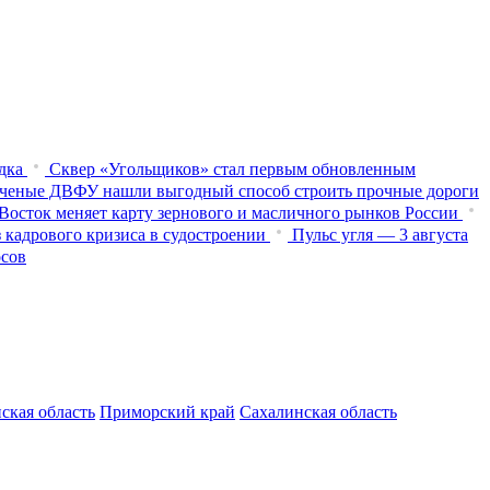
дка
Сквер «Угольщиков» стал первым обновленным
ченые ДВФУ нашли выгодный способ строить прочные дороги
Восток меняет карту зернового и масличного рынков России
 кадрового кризиса в судостроении
Пульс угля — 3 августа
осов
ская область
Приморский край
Сахалинская область