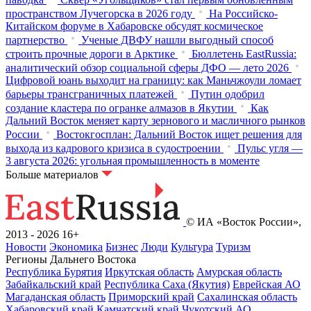
пространством Лучегорска в 2026 году
На Российско-
Китайском форуме в Хабаровске обсудят космическое
партнерство
Ученые ДВФУ нашли выгодный способ
строить прочные дороги в Арктике
Бюллетень EastRussia:
аналитический обзор социальной сферы ДФО — лето 2026
Цифровой юань выходит на границу: как Маньчжоули ломает
барьеры трансграничных платежей
Путин одобрил
создание кластера по огранке алмазов в Якутии
Как
Дальний Восток меняет карту зернового и масличного рынков
России
Востокгосплан: Дальний Восток ищет решения для
выхода из кадрового кризиса в судостроении
Пульс угля —
3 августа 2026: угольная промышленность в моменте
Больше материалов
© ИА «Восток России»,
2013 - 2026
16+
Новости
Экономика
Бизнес
Люди
Культура
Туризм
Регионы Дальнего Востока
Республика Бурятия
Иркутская область
Амурская область
Забайкальский край
Республика Саха (Якутия)
Еврейская АО
Магаданская область
Приморский край
Сахалинская область
Хабаровский край
Камчатский край
Чукотский АО