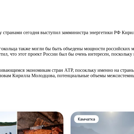
ду странами сегодня выступил замминистра энергетики РФ Кир
ргокольца также могли бы быть объедены мощности российских 
ил, что этот проект России был бы очень интересен, поскольку
вивающимся экономикам стран АТР, посокльку именно на страны
словам Кирилла Молодцова, потенциальные объемы межсистемных