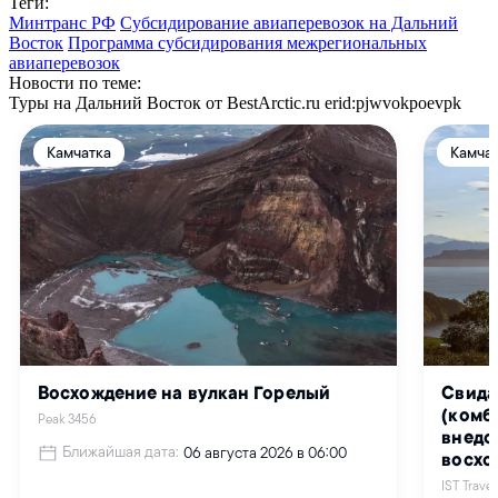
Теги:
Минтранс РФ
Субсидирование авиаперевозок на Дальний
Восток
Программа субсидирования межрегиональных
авиаперевозок
Новости по теме:
Туры на Дальний Восток от BestArctic.ru
erid:pjwvokpoevpk