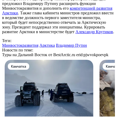
предложил Владимиру Путину расширить функции
Минвостокразвития и дополнить его
компетенцией развития
Арктики
. Также глава кабинета министров предложил ввести
в ведомстве должность первого заместителя министра,
который будет непосредственно отвечать за Арктическую
зону. Президент поддержал эти инициативы. Курировать
развитие Арктики в министерстве будет
Александр Крутиков
.
Теги:
Минвостокразвития
Арктика
Владимир Путин
Новости по теме:
Туры на Дальний Восток от BestArctic.ru
erid:pjwvokpoevpk