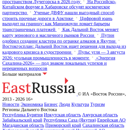
пространством Лучегорска в 2026 году
На Российско-
Китайском форуме в Хабаровске обсудят космическое
партнерство
Ученые ДВФУ нашли выгодный способ
строить прочные дороги в Арктике
Цифровой юань
выходит на границу: как Маньчжоули ломает барьеры
трансграничных платежей
Как Дальний Восток меняет
карту зернового и масличного рынков России
Путин
одобрил создание кластера по огранке алмазов в Якутии
Востокгосплан: Дальний Восток ищет решения для выхода из
кадрового кризиса в судостроении
Пульс угля — 3 августа
2026: угольная промышленность в моменте
«Энергия
Сахалина-2026» — под знаком локальных успехов и
нерешенных вопросов
Больше материалов
© ИА «Восток России»,
2013 - 2026
16+
Новости
Экономика
Бизнес
Люди
Культура
Туризм
Регионы Дальнего Востока
Республика Бурятия
Иркутская область
Амурская область
Забайкальский край
Республика Саха (Якутия)
Еврейская АО
Магаданская область
Приморский край
Сахалинская область