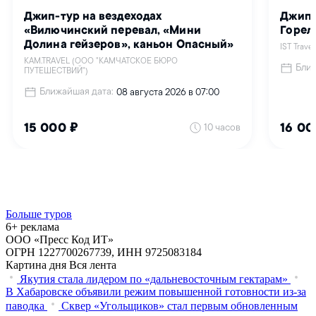
Больше туров
6+ реклама
ООО «Пресс Код ИТ»
ОГРН 1227700267739, ИНН 9725083184
Картина дня
Вся лента
Якутия стала лидером по «дальневосточным гектарам»
В Хабаровске объявили режим повышенной готовности из‑за
паводка
Сквер «Угольщиков» стал первым обновленным