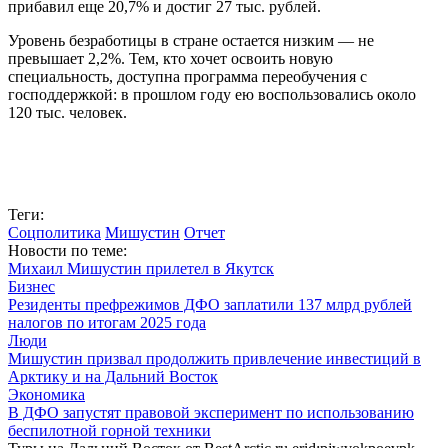
прибавил еще 20,7% и достиг 27 тыс. рублей.
Уровень безработицы в стране остается низким — не
превышает 2,2%. Тем, кто хочет освоить новую
специальность, доступна программа переобучения с
господдержкой: в прошлом году ею воспользовались около
120 тыс. человек.
Теги:
Соцполитика
Мишустин
Отчет
Новости по теме:
Михаил Мишустин прилетел в Якутск
Бизнес
Резиденты префрежимов ДФО заплатили 137 млрд рублей
налогов по итогам 2025 года
Люди
Мишустин призвал продолжить привлечение инвестиций в
Арктику и на Дальний Восток
Экономика
В ДФО запустят правовой эксперимент по использованию
беспилотной горной техники