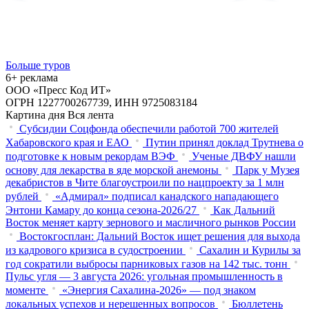
Больше туров
6+ реклама
ООО «Пресс Код ИТ»
ОГРН 1227700267739, ИНН 9725083184
Картина дня
Вся лента
Субсидии Соцфонда обеспечили работой 700 жителей
Хабаровского края и ЕАО
Путин принял доклад Трутнева о
подготовке к новым рекордам ВЭФ
Ученые ДВФУ нашли
основу для лекарства в яде морской анемоны
Парк у Музея
декабристов в Чите благоустроили по нацпроекту за 1 млн
рублей
«Адмирал» подписал канадского нападающего
Энтони Камару до конца сезона-2026/27
Как Дальний
Восток меняет карту зернового и масличного рынков России
Востокгосплан: Дальний Восток ищет решения для выхода
из кадрового кризиса в судостроении
Сахалин и Курилы за
год сократили выбросы парниковых газов на 142 тыс. тонн
Пульс угля — 3 августа 2026: угольная промышленность в
моменте
«Энергия Сахалина-2026» — под знаком
локальных успехов и нерешенных вопросов
Бюллетень