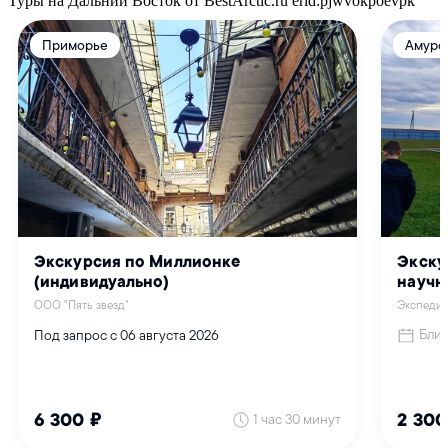
Туры на Дальний Восток от BestArctic.ru
erid:pjwvokpoevpk