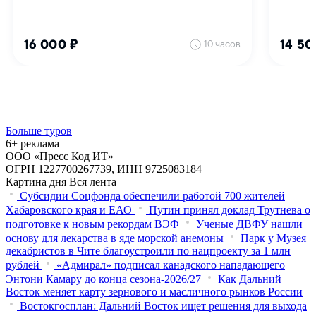
Больше туров
6+ реклама
ООО «Пресс Код ИТ»
ОГРН 1227700267739, ИНН 9725083184
Картина дня
Вся лента
Субсидии Соцфонда обеспечили работой 700 жителей
Хабаровского края и ЕАО
Путин принял доклад Трутнева о
подготовке к новым рекордам ВЭФ
Ученые ДВФУ нашли
основу для лекарства в яде морской анемоны
Парк у Музея
декабристов в Чите благоустроили по нацпроекту за 1 млн
рублей
«Адмирал» подписал канадского нападающего
Энтони Камару до конца сезона-2026/27
Как Дальний
Восток меняет карту зернового и масличного рынков России
Востокгосплан: Дальний Восток ищет решения для выхода