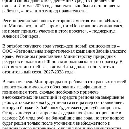
организациях дали отказ, денежных средств привлечь не
смогли. И в мае 2025 года окончательно были остановлены
работы», – пояснил зампред правительства.
Регион решил завершить историю самостоятельно. «Никто,
ни Минэнерго, ни «Газпром», ни «Новатэк» не откликнулся,
не помог принять участие в этом проекте», – подчеркнул
Алексей Гончаров.
В октябре текущего года утвержден новый концессионер –
ООО «Региональная энергетическая компания Забайкальского
края». Регионом представлена Министерству природных
ресурсов и экологии РФ новая дорожная карта по проекту. В
соответствии с ней газ в дома Читы должен поступить в
отопительный сезон 2027-2028 года.
В свою очередь Минприроды потребовало от краевых властей
нового экономического обоснования газификации с
пониманием того, сколько необходимо привлечь
внебюджетных инвестиций и средств региона на завершение
работ, а также какова будет цена газа и размер составляющей,
которую бюджет Забайкалья будет ежегодно субсидировать.
От края поступил запрос на федеральное финансирование в
размере 2,6 млрд руб. на ближайшие два года, но этот вопрос
будет решен только после уточнения внебюджетного и
регионального источников, озвучил позицию министерства