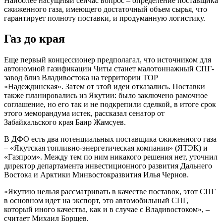
Наиболее насущный сейчас вопрос – определение поставщика
сжиженного газа, имеющего достаточный объем сырья, что
гарантирует полноту поставки, и продуманную логистику.
Газ до края
Еще первый концессионер предполагал, что источником для
автономной газификации Читы станет малотоннажный СПГ-
завод близ Владивостока на территории ТОР
«Надеждинская». Затем от этой идеи отказались. Поставки
также планировались из Якутии: было заключено рамочное
соглашение, но его так и не подкрепили сделкой, в итоге срок
этого меморандума истек, рассказал сенатор от
Забайкальского края Баир Жамсуев.
В ДФО есть два потенциальных поставщика сжиженного газа
– «Якутская топливно-энергетическая компания» (ЯТЭК) и
«Газпром». Между тем по ним никакого решения нет, уточнил
директор департамента инвестиционного развития Дальнего
Востока и Арктики Минвостокразвития Илья Чернов.
«Якутию нельзя рассматривать в качестве поставок, этот СПГ
в основном идет на экспорт, это автомобильный СПГ,
который иного качества, как и в случае с Владивостоком», –
считает Михаил Борщев.