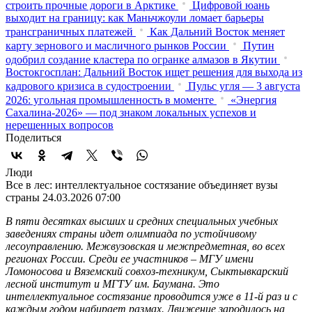
строить прочные дороги в Арктике
Цифровой юань
выходит на границу: как Маньчжоули ломает барьеры
трансграничных платежей
Как Дальний Восток меняет
карту зернового и масличного рынков России
Путин
одобрил создание кластера по огранке алмазов в Якутии
Востокгосплан: Дальний Восток ищет решения для выхода из
кадрового кризиса в судостроении
Пульс угля — 3 августа
2026: угольная промышленность в моменте
«Энергия
Сахалина-2026» — под знаком локальных успехов и
нерешенных вопросов
Поделиться
Люди
Все в лес: интеллектуальное состязание объединяет вузы
страны
24.03.2026 07:00
В пяти десятках высших и средних специальных учебных
заведениях страны идет олимпиада по устойчивому
лесоуправлению. Межвузовская и межпредметная, во всех
регионах России. Среди ее участников – МГУ имени
Ломоносова и Вяземский совхоз-техникум, Сыктывкарский
лесной институт и МГТУ им. Баумана. Это
интеллектуальное состязание проводится уже в 11-й раз и с
каждым годом набирает размах. Движение зародилось на