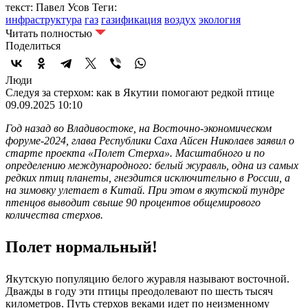
текст: Павел Усов
Теги:
инфраструктура
газ
газификация
воздух
экология
Читать полностью
Поделиться
Люди
Следуя за стерхом: как в Якутии помогают редкой птице
09.09.2025 10:10
Год назад во Владивостоке, на Восточно-экономическом
форуме-2024, глава Республики Саха Айсен Николаев заявил о
старте проекта «Полет Стерха». Масштабного и по
определению международного: белый журавль, одна из самых
редких птиц планеты, гнездится исключительно в России, а
на зимовку улетает в Китай. При этом в якутской тундре
птенцов выводит свыше 90 процентов общемирового
количества стерхов.
Полет нормальный!
Якутскую популяцию белого журавля называют восточной.
Дважды в году эти птицы преодолевают по шесть тысяч
километров. Путь стерхов веками идет по неизменному