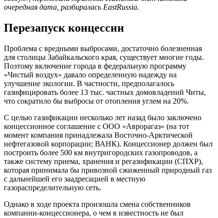
очередная дата, разбиралась EastRussia.
Перезапуск концессии
Проблема с вредными выбросами, достаточно болезненная
для столицы Забайкальского края, существует многие годы.
Поэтому включение города в федеральную программу
«Чистый воздух» давало определенную надежду на
улучшение экологии. В частности, предполагалось
газифицировать более 13 тыс. частных домовладений Читы,
что сократило бы выбросы от отопления углем на 20%.
С целью газификации несколько лет назад было заключено
концессионное соглашение с ООО «Аврорагаз» (на тот
момент компания принадлежала Восточно-Арктической
нефтегазовой корпорации; ВАНК). Концессионер должен был
построить более 500 км внутригородских газопроводов, а
также систему приема, хранения и регазификации (СПХР),
которая принимала бы привозной сжиженный природный газ
с дальнейшей его заадресацией в местную
газораспределительную сеть.
Однако в ходе проекта произошла смена собственников
компании-концессионера, о чем в известность не был