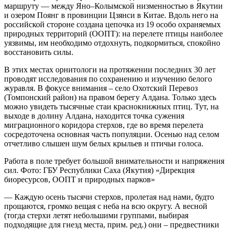
маршруту — между Яно–Колымской низменностью в Якутии
и озером Поянг в провинции Цзянси в Китае. Вдоль него на
российской стороне создана цепочка из 19 особо охраняемых
природных территорий (ООПТ): на перелете птицы наиболее
уязвимы, им необходимо отдохнуть, подкормиться, спокойно
восстановить силы.
В этих местах орнитологи на протяжении последних 30 лет
проводят исследования по сохранению и изучению белого
журавля. В фокусе внимания – село Охотский Перевоз
(Томпонский район) на правом берегу Алдана. Только здесь
можно увидеть тысячные стаи краснокнижных птиц. Тут, на
выходе в долину Алдана, находится точка сужения
миграционного коридора стерхов, где во время перелета
сосредоточена основная часть популяции. Осенью над селом
отчетливо слышен шум белых крыльев и птичьи голоса.
Работа в поле требует большой внимательности и напряжения
сил. Фото: ГБУ Республики Саха (Якутия) «Дирекция
биоресурсов, ООПТ и природных парков»
— Каждую осень тысячи стерхов, пролетая над нами, будто
прощаются, громко вещая с неба на всю округу. А весной
(тогда стерхи летят небольшими группами, выбирая
подходящие для гнезд места, прим. ред.) они – предвестники