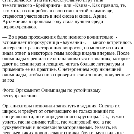
тематического «Брейнринга» или «Квиза». Как правило, те,
кто хоть раз попробовал свои силы в этой олимпиаде,
стараются участвовать в ней снова и снова. Арина
Артамонова в прошлом году стала лучшей среди
первокурсников.
— Во время прохождения было немного волнительно, -
вспоминает второкурсница «Бауманки», — много встретилось
интересных разносторонних вопросов, на многие из них я
знала ответ, а некоторые темы вообще видела впервые. После
олимпиады я решила не останавливаться на знаниях, которые
дают на семинарах и лекциях, читать больше литературы и
применять ее на практике. С нетерпением жду нынешней
олимпиады, чтобы снова проверить свои знания, полученные
за год.
Фото: Оргкомитет Олимпиады по устойчивому
лесоуправлению
Организаторы позволили заглянуть в задания. Спектр их
широк, и требует от отвечающего не только знаний по
специальности, но и определенного кругозора. Так, нужно
узнать, где на снимке тайга, где мангровый лес, а где
суккулентный и дождевой экваториальный. Указать, из
деревьев каких пород делают спички, бочки, музыкальные