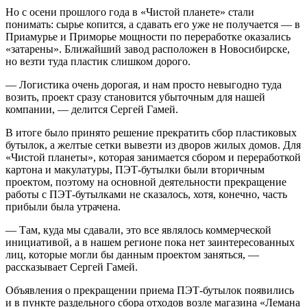
Но с осени прошлого года в «Чистой планете» стали
понимать: сырье копится, а сдавать его уже не получается — в
Приамурье и Приморье мощности по переработке оказались
«затарены». Ближайший завод расположен в Новосибирске,
но везти туда пластик слишком дорого.
— Логистика очень дорогая, и нам просто невыгодно туда
возить, проект сразу становится убыточным для нашей
компании, — делится Сергей Гамей.
В итоге было принято решение прекратить сбор пластиковых
бутылок, а желтые сетки вывезти из дворов жилых домов. Для
«Чистой планеты», которая занимается сбором и переработкой
картона и макулатуры, ПЭТ-бутылки были вторичным
проектом, поэтому на основной деятельности прекращение
работы с ПЭТ-бутылками не сказалось, хотя, конечно, часть
прибыли была утрачена.
— Там, куда мы сдавали, это все являлось коммерческой
инициативой, а в нашем регионе пока нет заинтересованных
лиц, которые могли бы данным проектом заняться, —
рассказывает Сергей Гамей.
Объявления о прекращении приема ПЭТ-бутылок появились
и в пункте раздельного сбора отходов возле магазина «Лемана