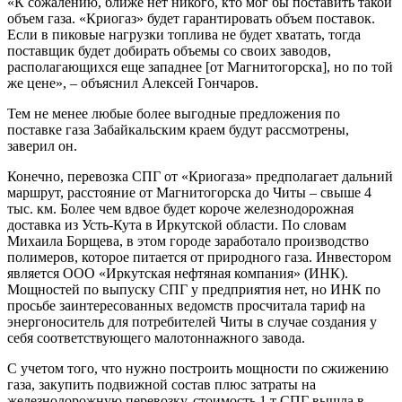
«К сожалению, ближе нет никого, кто мог бы поставить такой
объем газа. «Криогаз» будет гарантировать объем поставок.
Если в пиковые нагрузки топлива не будет хватать, тогда
поставщик будет добирать объемы со своих заводов,
располагающихся еще западнее [от Магнитогорска], но по той
же цене», – объяснил Алексей Гончаров.
Тем не менее любые более выгодные предложения по
поставке газа Забайкальским краем будут рассмотрены,
заверил он.
Конечно, перевозка СПГ от «Криогаза» предполагает дальний
маршрут, расстояние от Магнитогорска до Читы – свыше 4
тыс. км. Более чем вдвое будет короче железнодорожная
доставка из Усть-Кута в Иркутской области. По словам
Михаила Борщева, в этом городе заработало производство
полимеров, которое питается от природного газа. Инвестором
является ООО «Иркутская нефтяная компания» (ИНК).
Мощностей по выпуску СПГ у предприятия нет, но ИНК по
просьбе заинтересованных ведомств просчитала тариф на
энергоноситель для потребителей Читы в случае создания у
себя соответствующего малотоннажного завода.
С учетом того, что нужно построить мощности по сжижению
газа, закупить подвижной состав плюс затраты на
железнодорожную перевозку, стоимость 1 т СПГ вышла в