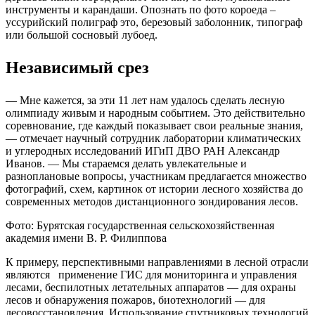
инструменты и карандаши. Опознать по фото короеда –
уссурийский полиграф это, березовый заболонник, типограф
или большой сосновый лубоед.
Независимый срез
— Мне кажется, за эти 11 лет нам удалось сделать лесную
олимпиаду живым и народным событием. Это действительно
соревнование, где каждый показывает свои реальные знания,
— отмечает научный сотрудник лаборатории климатических
и углеродных исследований ИГиП ДВО РАН Александр
Иванов. — Мы стараемся делать увлекательные и
разноплановые вопросы, участникам предлагается множество
фотографий, схем, картинок от истории лесного хозяйства до
современных методов дистанционного зондирования лесов.
Фото: Бурятская государственная сельскохозяйственная
академия имени В. Р. Филиппова
К примеру, перспективными направлениями в лесной отрасли
являются применение ГИС для мониторинга и управления
лесами, беспилотных летательных аппаратов — для охраны
лесов и обнаружения пожаров, биотехнологий — для
лесовосстановления. Использование спутниковых технологий