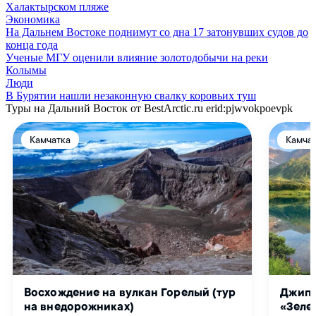
Халактырском пляже
Экономика
На Дальнем Востоке поднимут со дна 17 затонувших судов до
конца года
Ученые МГУ оценили влияние золотодобычи на реки
Колымы
Люди
В Бурятии нашли незаконную свалку коровьих туш
Туры на Дальний Восток от BestArctic.ru
erid:pjwvokpoevpk