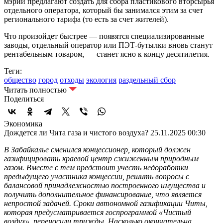
мэрии предлагают создать для сбора пластикового вторсырья
отдельного оператора, который бы занимался этим за счет
регионального тарифа (то есть за счет жителей).
Что произойдет быстрее — появятся специализированные
заводы, отдельный оператор или ПЭТ-бутылки вновь станут
рентабельным товаром, — станет ясно к концу десятилетия.
Теги:
общество
город
отходы
экология
раздельный сбор
Читать полностью
Поделиться
Экономика
Дождется ли Чита газа и чистого воздуха?
25.11.2025 00:30
В Забайкалье сменился концессионер, который должен
газифицировать краевой центр сжиженным природным
газом. Вместе с тем предстоит учесть недоработки
предыдущего участника концессии, решить вопросы с
балансовой принадлежностью построенного имущества и
получить дополнительное финансирование, что является
непростой задачей. Сроки автономной газификации Читы,
которая предусматривается госпрограммой «Чистый
воздух», переносили трижды. Насколько окончательна