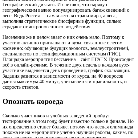
Географический диктант. И считают, что наряду с
географическим важно популяризировать багаж сведений о
лесе. Ведь Россия — самая лесная страна мира, а леса,
выполняя стратегические биосферные функции, сильно
страдают от антропогенного воздействия.
Население же в целом знает о них очень мало. Поэтому к
участию активно приглашают и вузы, связанные с лесом
косвенно: обучающие будущих экологов, землеустроителей,
специалистов по геоинформационным системам (ГИС).
Площадка мероприятия бессменна – сайт ПГАТУ. Происходит
всё в онлайн-режиме. В течение двух недель в каждом вузе-
участнике выделяется день проведения, график скользящий.
Задания разнятся в зависимости от курса, на 40 вопросов
дается максимум 40 минут, учитывается и правильность, и
скорость ответов.
Опознать короеда
Сколько участников и учебных заведений пройдут
тестирование в этом году, будет известно только в финале. Но
их определенно станет больше, потому что лесная олимпиада
похожа не на мероприятие учебно-научной работы, каким, по
сути, является, а на интеллектуальную игру типа