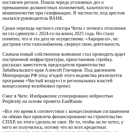
поставлен регион. Пошла череда уголовных дел о
превышении должностных полномочий, халатности и
мошенничестве при газификации. В частности, под арестом
оказался руководитель ВАНК.
Сроки перехода частного сектора Читы с печного отопления
на газ сдвинули с 2024-го на конец 2025 года. Но стало
понятно, что и эта дата не осуществима: «Аврорагаз», не
достроив сети газоснабжения, свернул свою деятельность.
Сначала новый собственник компании стал проводить аудит
построенной инфраструктуры, приостановив стройку,
рассказал заместитель председателя правительства
Забайкальского края Алексей Гончаров. Под давлением
Минприроды РФ (под эгидой этого ведомства реализуется
программа «Чистый воздух») и региональных властей
концессионер возобновил проект.
Смог в Чите. Изображение сгенерировано нейросетью
Perplexity на основе промпта EastRussia
«Все это время в соответствии с концессионным соглашением
он обязан был привлечь финансирование на строительство
СПХР, но этого сделать не смог. Не то, чтобы он не хотел, у
него не получилось, потому что во всех кредитных