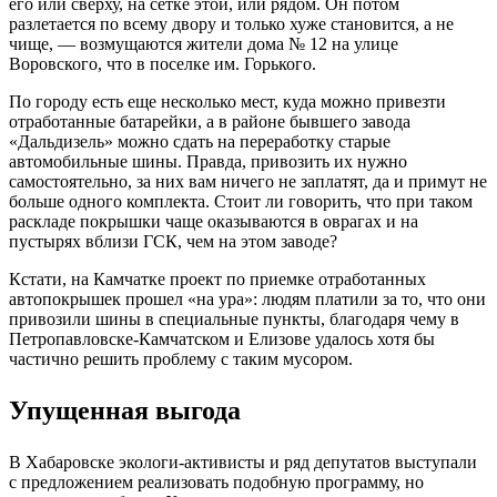
его или сверху, на сетке этой, или рядом. Он потом
разлетается по всему двору и только хуже становится, а не
чище, — возмущаются жители дома № 12 на улице
Воровского, что в поселке им. Горького.
По городу есть еще несколько мест, куда можно привезти
отработанные батарейки, а в районе бывшего завода
«Дальдизель» можно сдать на переработку старые
автомобильные шины. Правда, привозить их нужно
самостоятельно, за них вам ничего не заплатят, да и примут не
больше одного комплекта. Стоит ли говорить, что при таком
раскладе покрышки чаще оказываются в оврагах и на
пустырях вблизи ГСК, чем на этом заводе?
Кстати, на Камчатке проект по приемке отработанных
автопокрышек прошел «на ура»: людям платили за то, что они
привозили шины в специальные пункты, благодаря чему в
Петропавловске-Камчатском и Елизове удалось хотя бы
частично решить проблему с таким мусором.
Упущенная выгода
В Хабаровске экологи-активисты и ряд депутатов выступали
с предложением реализовать подобную программу, но