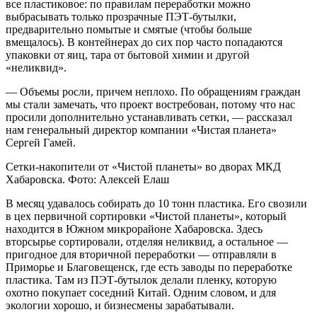
все пластиковое: по правилам переработки можно
выбрасывать только прозрачные ПЭТ-бутылки,
предварительно помытые и смятые (чтобы больше
вмещалось). В контейнерах до сих пор часто попадаются
упаковки от яиц, тара от бытовой химии и другой
«неликвид».
— Объемы росли, причем неплохо. По обращениям граждан
мы стали замечать, что проект востребован, потому что нас
просили дополнительно устанавливать сетки, — рассказал
нам генеральный директор компании «Чистая планета»
Сергей Гамей.
Сетки-накопители от «Чистой планеты» во дворах МКД
Хабаровска. Фото: Алексей Елаш
В месяц удавалось собирать до 10 тонн пластика. Его свозили
в цех первичной сортировки «Чистой планеты», который
находится в Южном микрорайоне Хабаровска. Здесь
вторсырье сортировали, отделяя неликвид, а остальное —
пригодное для вторичной переработки — отправляли в
Приморье и Благовещенск, где есть заводы по переработке
пластика. Там из ПЭТ-бутылок делали пленку, которую
охотно покупает соседний Китай. Одним словом, и для
экологии хорошо, и бизнесмены зарабатывали.