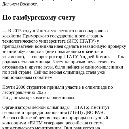
Дальнем Востоке.
По гамбургскому счету
— В 2015 году в Институте лесного и лесопаркового
хозяйства Приморского государственного аграрно-
технологического университета (ИЛХ ПГАТУ) у
преподавателей возникла идея сделать независимую проверку
знаний обучающихся (вне полагающихся зачётов и
экзаменов), — говорит ректор ПГАТУ Андрей Комин. — Так
родилась эта олимпиада. Затем на призыв поучаствовать
отозвались и другие вузы, были найдены единомышленники
по всей стране. Сейчас лесная олимпиада стала уже
национальным событием.
Почти 2000 студентов приняли участие в олимпиаде по
лесоуправлению-2025
По данным оргкомитета олимпиады
Организаторы лесной олимпиады – ПГАТУ, Институт
геологии и природопользования (ИГиП) ДВО РАН,
Всероссийское общество охраны природы и научный
консорциум «РИТМ углерода», российская система
климатического мониторинга. Они равняются на