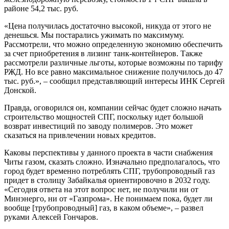
районе 54,2 тыс. руб.
«Цена получилась достаточно высокой, никуда от этого не
денешься. Мы постарались ужимать по максимуму.
Рассмотрели, что можно определенную экономию обеспечить
за счет приобретения в лизинг танк-контейнеров. Также
рассмотрели различные льготы, которые возможны по тарифу
РЖД. Но все равно максимальное снижение получилось до 47
тыс. руб.», – сообщил представляющий интересы ИНК Сергей
Донской.
Правда, оговорился он, компании сейчас будет сложно начать
строительство мощностей СПГ, поскольку идет большой
возврат инвестиций по заводу полимеров. Это может
сказаться на привлечении новых кредитов.
Каковы перспективы у данного проекта в части снабжения
Читы газом, сказать сложно. Изначально предполагалось, что
город будет временно потреблять СПГ, трубопроводный газ
придет в столицу Забайкалья ориентировочно в 2032 году.
«Сегодня ответа на этот вопрос нет, не получили ни от
Минэнерго, ни от «Газпрома». Не понимаем пока, будет ли
вообще [трубопроводный] газ, в каком объеме», – развел
руками Алексей Гончаров.