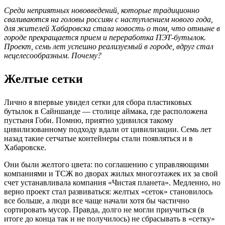
Среди неприятных нововведений, которые традиционно
сваливаются на головы россиян с наступлением нового года,
для жителей Хабаровска стала новость о том, что отныне в
городе прекращается прием и переработка ПЭТ-бутылок.
Проект, семь лет успешно реализуемый в городе, вдруг стал
нецелесообразным. Почему?
Желтые сетки
Лично я впервые увидел сетки для сбора пластиковых
бутылок в Сайншанде — столице аймака, где расположена
пустыня Гоби. Помню, приятно удивился такому
цивилизованному подходу вдали от цивилизации. Семь лет
назад такие сетчатые контейнеры стали появляться и в
Хабаровске.
Они были желтого цвета: по соглашению с управляющими
компаниями и ТСЖ во дворах жилых многоэтажек их за свой
счет устанавливала компания «Чистая планета». Медленно, но
верно проект стал развиваться: желтых «сеток» становилось
все больше, а люди все чаще начали хотя бы частично
сортировать мусор. Правда, долго не могли приучиться (в
итоге до конца так и не получилось) не сбрасывать в «сетку»